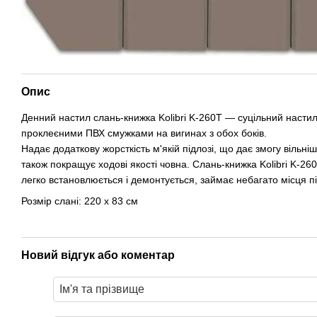
Опис
Денний настил слань-книжка Kolibri K-260Т — суцільний настил
проклеєними ПВХ смужками на вигинах з обох боків.
Надає додаткову жорсткість м'якій підлозі, що дає змогу вільні
також покращує ходові якості човна. Слань-книжка Kolibri K-2
легко встановлюється і демонтується, займає небагато місця п
Розмір слані: 220 х 83 см
Новий відгук або коментар