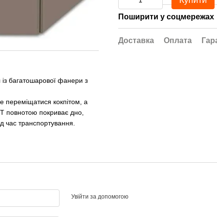
Купити
Поширити у соцмережах
Доставка
Оплата
Гар
 із багатошарової фанери з
ше переміщатися кокпітом, а
60Т повнотою покриває дно,
ід час транспортування.
Увійти за допомогою