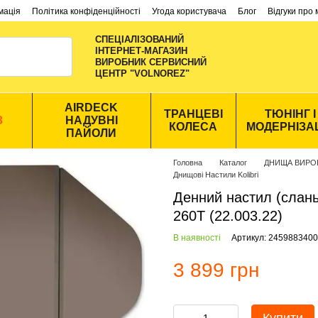
мація
Політика конфіденційності
Угода користувача
Блог
Відгуки про
СПЕЦІАЛІЗОВАНИЙ
ІНТЕРНЕТ-МАГАЗИН
ВИРОБНИК CЕРВИСНИЙ
ЦЕНТР "VOLNOREZ"
AIRDECK
ТРАНЦЕВІ
ТЮНІНГ І
З
НАДУВНІ
КОЛЕСА
МОДЕРНІЗА
ПАЙОЛИ
Головна
Каталог
ДНИЩА ВИРО
Днищові Настили Kolibri
Денний настил (слань-
260T (22.003.22)
В наявності
Артикул: 2459883400
3 899 грн