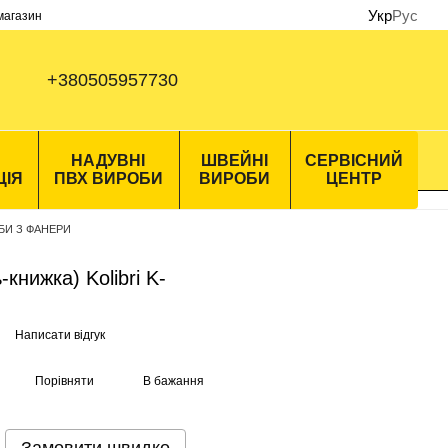
Укр
Рус
 магазин
+380505957730
НАДУВНІ
ШВЕЙНІ
СЕРВІСНИЙ
ЦІЯ
ПВХ ВИРОБИ
ВИРОБИ
ЦЕНТР
БИ З ФАНЕРИ
книжка) Kolibri K-
Написати відгук
Порівняти
В бажання