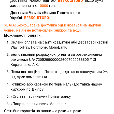
Доставка "Новою Поштою"
БЕЗКОШТОВО
якщо сума
замовлення від
10000
грн.
Доставка Човнів «Новою Поштою» по
Україні
БЕЗКОШТОВО.
УВАГА! Безкоштовна доставка здійснюється на надувні
човни, на які не встановлені знижки та акції.
Можливості оплати:
Онлайн оплата на сайті кредитної або дебетової картки
WayForPay, Portmone, MonoBank.
Безготівковий розрахунок (оплата за розрахунковим
рахунком) UA473052990000026007050536605 ФОП
Кордонська А.К.
Післяплатою (Нова Пошта) - додатково оплачується 2%
від суми замовлення.
Готівкою або карткою по терміналу (доставка нашим
кур'єром по Дніпру)
«Оплата частинами» ПриватБанку
«Покупка частинами» Monobank
Офіційна гарантія на човни – 3 роки + 2 роки