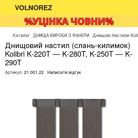
VOLNOREZ
Каталог
ДНИЩА ВИРОБИ З ФАНЕРИ
Днищові Настили Koli
Днищовий настил (слань-килимок)
Kolibri K-220T — K-280T, K-250T — K-
290T
Артикул:
21.001.22
Написати відгук