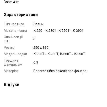
Вага: 4 кг
Характеристики
Тип настила
Слань
Модель човна
K-220 - K-280Т, K-250Т - K-290Т
Слані/секції
3
шт.
Розмір
250 х 830
Модель лодки
K-220T - K-280T, K-250T - K-290T
Товщина
0.9
фанери, см
Матеріал
Вологостійка бакелітова фанера
Відгуки