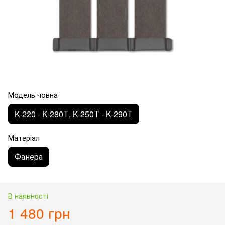
Модель човна
K-220 - K-280Т, K-250Т - K-290Т
Матеріал
Фанера
В наявності
1 480 грн