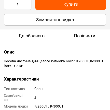
Купити
Замовити швидко
До обраного
Порівняти
Опис
Носова частина днищевого килимка Kolibri К280СТ,K-300СТ
Вага: 1.5 кг
Характеристики
Тип настила
Слань
Слані/секції
2
шт.
Модель лодки
K-280СТ, K-300СТ