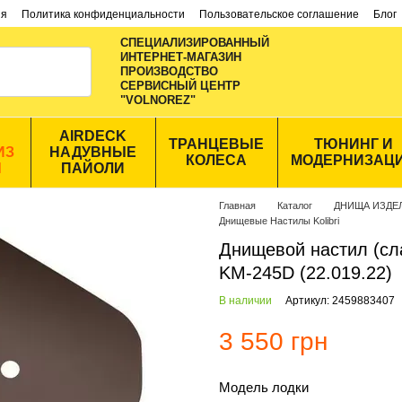
ия
Политика конфиденциальности
Пользовательское соглашение
Блог
СПЕЦИАЛИЗИРОВАННЫЙ
ИНТЕРНЕТ-МАГАЗИН
ПРОИЗВОДСТВО
CЕРВИСНЫЙ ЦЕНТР
"VOLNOREZ"
AIRDECK
ТРАНЦЕВЫЕ
ТЮНИНГ И
ИЗ
НАДУВНЫЕ
КОЛЕСА
МОДЕРНИЗАЦ
Ы
ПАЙОЛИ
Главная
Каталог
ДНИЩА ИЗДЕ
Днищевые Настилы Kolibri
Днищевой настил (слан
KM-245D (22.019.22)
В наличии
Артикул: 2459883407
3 550 грн
Модель лодки