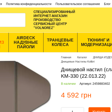
ия
Политика конфиденциальности
Пользовательское соглашение
Блог
СПЕЦИАЛИЗИРОВАННЫЙ
ИНТЕРНЕТ-МАГАЗИН
ПРОИЗВОДСТВО
CЕРВИСНЫЙ ЦЕНТР
"VOLNOREZ"
AIRDECK
ТРАНЦЕВЫЕ
ТЮНИНГ И
ИЗ
НАДУВНЫЕ
КОЛЕСА
МОДЕРНИЗАЦ
Ы
ПАЙОЛИ
Главная
Каталог
ДНИЩА ИЗДЕ
Днищевые Настилы Kolibri
Днищевой настил (слан
KM-330 (22.013.22)
В наличии
Артикул: 2459883402
4 592 грн