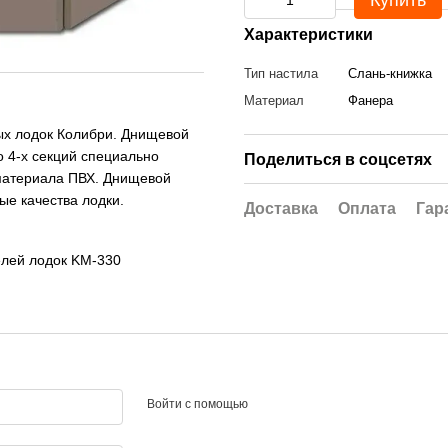
Купить
Характеристики
Тип настила
Слань-книжка
Материал
Фанера
ых лодок Колибри. Днищевой
о 4-х секций специально
Поделиться в соцсетях
материала ПВХ. Днищевой
ые качества лодки.
Доставка
Оплата
Гар
елей лодок KM-330
Войти с помощью