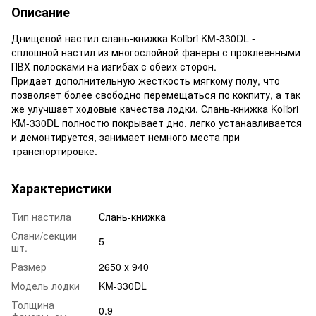
Описание
Днищевой настил слань-книжка Kolibri KM-330DL -
сплошной настил из многослойной фанеры с проклеенными
ПВХ полосками на изгибах с обеих сторон.
Придает дополнительную жесткость мягкому полу, что
позволяет более свободно перемещаться по кокпиту, а так
же улучшает ходовые качества лодки. Слань-книжка Kolibri
KM-330DL полностю покрывает дно, легко устанавливается
и демонтируется, занимает немного места при
транспортировке.
Характеристики
Тип настила
Слань-книжка
Слани/секции
5
шт.
Размер
2650 х 940
Модель лодки
KM-330DL
Толщина
0.9