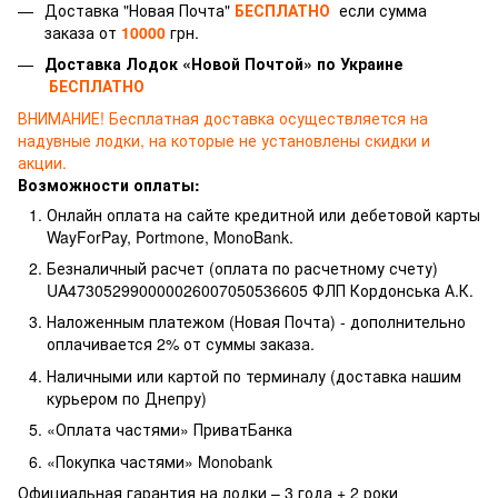
Доставка "Новая Почта"
БЕСПЛАТНО
если сумма
заказа от
10000
грн.
Доставка Лодок «Новой Почтой» по Украине
БЕСПЛАТНО
ВНИМАНИЕ!
Бесплатная доставка осуществляется на
надувные лодки, на которые не установлены скидки и
акции.
Возможности оплаты:
Онлайн оплата на сайте кредитной или дебетовой карты
WayForPay, Portmone, MonoBank.
Безналичный расчет (оплата по расчетному счету)
UA473052990000026007050536605 ФЛП Кордонська А.К.
Наложенным платежом (Новая Почта) - дополнительно
оплачивается 2% от суммы заказа.
Наличными или картой по терминалу (доставка нашим
курьером по Днепру)
«Оплата частями» ПриватБанка
«Покупка частями» Monobank
Официальная гарантия на лодки – 3 года +
2 роки