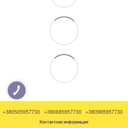
+380505957730
+380685957730
+380965957730
Контактная информация