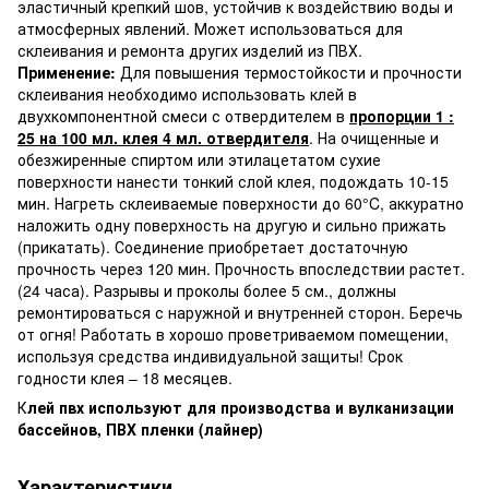
эластичный крепкий шов, устойчив к воздействию воды и
атмосферных явлений. Может использоваться для
склеивания и ремонта других изделий из ПВХ.
Применение:
Для повышения термостойкости и прочности
склеивания необходимо использовать клей в
двухкомпонентной смеси с отвердителем в
пропорции 1 :
25 на 100 мл. клея 4 мл. отвердителя
. На очищенные и
обезжиренные спиртом или этилацетатом сухие
поверхности нанести тонкий слой клея, подождать 10-15
мин. Нагреть склеиваемые поверхности до 60°C, аккуратно
наложить одну поверхность на другую и сильно прижать
(прикатать). Соединение приобретает достаточную
прочность через 120 мин. Прочность впоследствии растет.
(24 часа). Разрывы и проколы более 5 см., должны
ремонтироваться с наружной и внутренней сторон. Беречь
от огня! Работать в хорошо проветриваемом помещении,
используя средства индивидуальной защиты! Срок
годности клея – 18 месяцев.
К
лей пвх используют для производства и вулканизации
бассейнов, ПВХ пленки (лайнер)
Характеристики