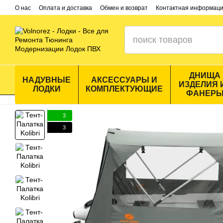
Перейти к основному контенту
О нас
Оплата и доставка
Обмен и возврат
Контактная информац
ДНИЩА
НАДУВНЫЕ
АКСЕССУАРЫ И
ИЗДЕЛИЯ 
ЛОДКИ
КОМПЛЕКТУЮЩИЕ
ФАНЕР
3
3