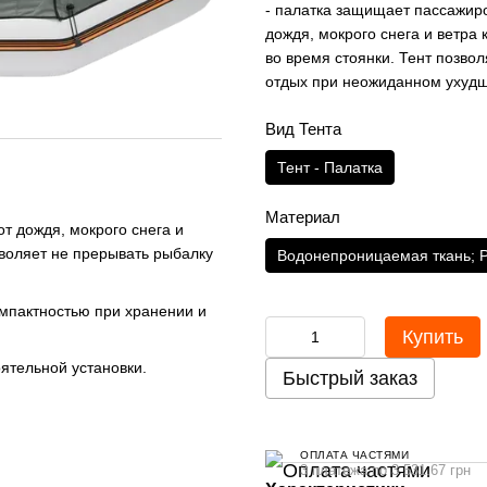
- палатка защищает пассажиро
дождя, мокрого снега и ветра 
во время стоянки. Тент позво
отдых при неожиданном ухудш
Вид Тента
Тент - Палатка
Материал
т дождя, мокрого снега и
озволяет не прерывать рыбалку
Водонепроницаемая ткань; 
омпактностью при хранении и
Купить
ятельной установки.
Быстрый заказ
ОПЛАТА ЧАСТЯМИ
3 платежа по 3 531.67 грн