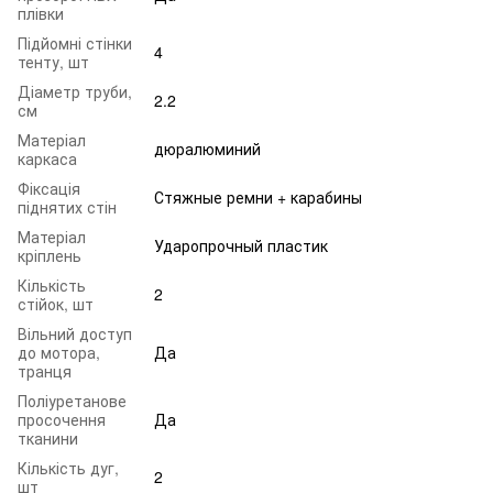
плівки
Підйомні стінки
4
тенту, шт
Діаметр труби,
2.2
см
Матеріал
дюралюминий
каркаса
Фіксація
Стяжные ремни + карабины
піднятих стін
Матеріал
Ударопрочный пластик
кріплень
Кількість
2
стійок, шт
Вільний доступ
до мотора,
Да
транця
Поліуретанове
просочення
Да
тканини
Кількість дуг,
2
шт