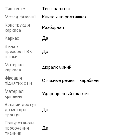
Тип тенту
Тент-палатка
Метод фіксації
Клипсы на растяжках
Конструкція
Разборная
каркаса
Каркас
Да
Вікна з
прозорої ПВХ
Да
плівки
Матеріал
дюралюминий
каркаса
Фіксація
Стяжные ремни + карабины
піднятих стін
Матеріал
Ударопрочный пластик
кріплень
Вільний доступ
до мотора,
Да
транця
Поліуретанове
просочення
Да
тканини