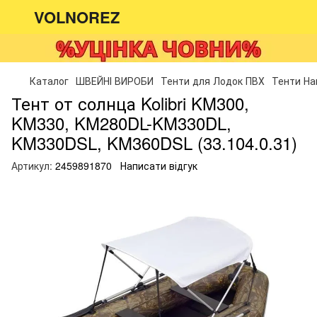
VOLNOREZ
Каталог
ШВЕЙНІ ВИРОБИ
Тенти для Лодок ПВХ
Тенти Нам
Тент от солнца Kolibri KM300,
KM330, KM280DL-KM330DL,
KM330DSL, KM360DSL (33.104.0.31)
Артикул:
2459891870
Написати відгук