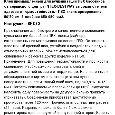
Клей промышленный для вулканизации ПВХ бассейнов
от сервисного центра INTEX-BESTWAY
высокая степень
адгезии и термостойкости.+ ПВХ ткань армированная
50*50 см. 5-слойная 650-950 г/м2.
Инструкция:
ВИДЕО
Предназначен для быстрого и качественного склеивания
вулканизации бассейнов ПВХ пленки (лайнер),
изготовленных из материалов на основе ПВХ. Оставляет
эластичный крепкий шов, устойчив к воздействию воды и
атмосферных явлений. Может использоваться для
склеивания и ремонта других изделий из ПВХ.
Применение: Для повышения термостойкости и прочности
склеивания необходимо использовать клей в
двухкомпонентной смеси с отвердителем. На очищенные и
обезжиренные спиртом или этилацетатом сухие
поверхности нанести тонкий слой клея, подождать 10-15
мин. Нагреть склеиваемые поверхности до 60°C, аккуратно
наложить одну поверхность на другую и сильно прижать
(прикатать). Соединение приобретает достаточную
прочность через 120 мин. Прочность впоследствии растет.
(24 часа). Разрывы и проколы более 5 см. должны
ремонтироваться с наружной и внутренней сторон. Беречь