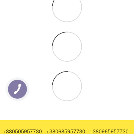
+380505957730
+380685957730
+380965957730