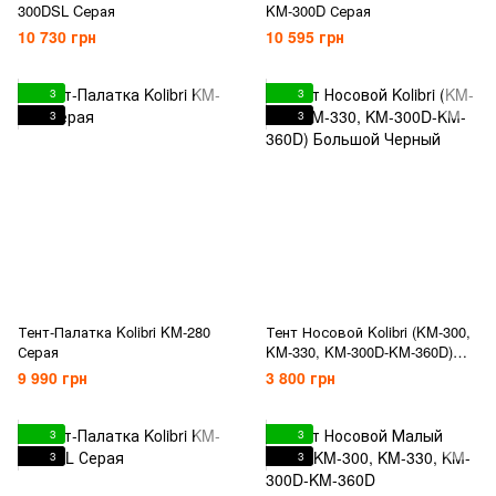
300DSL Cерая
KM-300D Серая
10 730 грн
10 595 грн
3
3
3
3
Тент-Палатка Kolibri KM-280
Тент Носовой Kolibri (KM-300,
Серая
KM-330, KM-300D-KM-360D)
Большой Черный
9 990 грн
3 800 грн
3
3
3
3