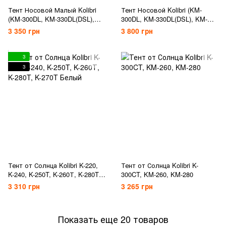
Тент Носовой Малый Kolibri
Тент Носовой Kolibri (KM-
(KM-300DL, KM-330DL(DSL),
300DL, KM-330DL(DSL), KM-
KM-360DSL)
360DSL) Большой
3 350 грн
3 800 грн
3
3
Тент от Солнца Kolibri K-220,
Тент от Солнца Kolibri K-
K-240, K-250T, K-260Т, K-280T,
300CT, KM-260, KM-280
K-270T Белый
3 310 грн
3 265 грн
Показать еще 20 товаров