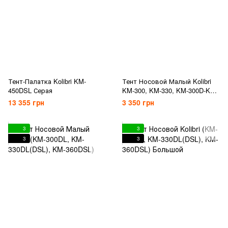
Тент-Палатка Kolibri KM-
Тент Носовой Малый Kolibri
450DSL Серая
KM-300, KM-330, KM-300D-KM-
360D
13 355 грн
3 350 грн
3
3
3
3