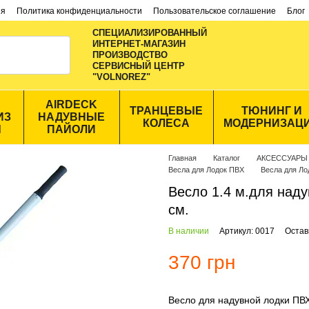
ия
Политика конфиденциальности
Пользовательское соглашение
Блог
СПЕЦИАЛИЗИРОВАННЫЙ
ИНТЕРНЕТ-МАГАЗИН
ПРОИЗВОДСТВО
CЕРВИСНЫЙ ЦЕНТР
"VOLNOREZ"
AIRDECK
ТРАНЦЕВЫЕ
ТЮНИНГ И
ИЗ
НАДУВНЫЕ
КОЛЕСА
МОДЕРНИЗАЦ
Ы
ПАЙОЛИ
Главная
Каталог
АКСЕССУАРЫ
Весла для Лодок ПВХ
Весла для Ло
Весло 1.4 м.для над
см.
В наличии
Артикул: 0017
Остав
370 грн
Весло для надувной лодки ПВ