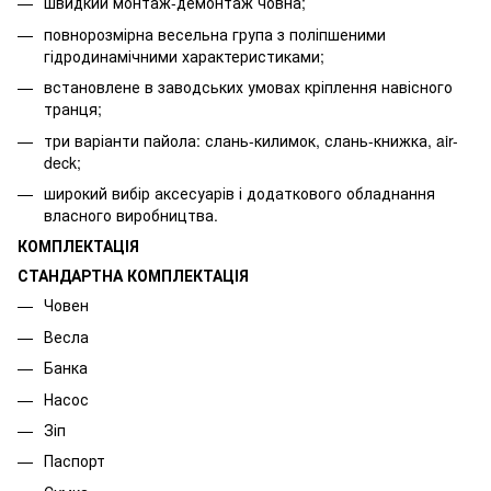
швидкий монтаж-демонтаж човна;
повнорозмірна весельна група з поліпшеними
гідродинамічними характеристиками;
встановлене в заводських умовах кріплення навісного
транця;
три варіанти пайола: слань-килимок, слань-книжка, air-
deck;
широкий вибір аксесуарів і додаткового обладнання
власного виробництва.
КОМПЛЕКТАЦІЯ
СТАНДАРТНА КОМПЛЕКТАЦІЯ
Човен
Весла
Банка
Насос
Зіп
Паспорт