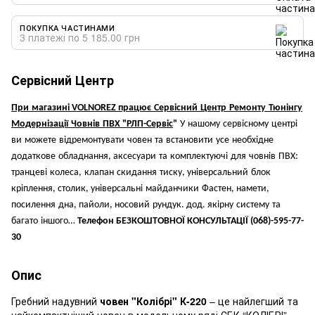
ПОКУПКА ЧАСТИНАМИ
3 платежі по 5 185.00 грн
Сервісний Центр
При
магазині
VOLNOREZ
працює
Сервісний
Центр
Ремонту
Тюнінгу
Модернізації
Човнів
ПВХ
"
РЛП
-
Сервіс
"
У
нашому
сервісному
центрі
ви
можете
відремонтувати
човен
та
встановити
усе
необхідне
додаткове
обладнання
,
аксесуари
та
комплектуючі
для
човнів
ПВХ
:
транцеві
колеса
,
клапан
скидання
тиску
,
універсальний
блок
кріплення
,
столик
,
універсальні
майданчики
Фастен
,
намети
,
посилення
дна
,
пайоли
,
носовий
рундук
.
дод
.
якірну
систему
та
багато
іншого
…
Телефон БЕЗКОШТОВНОЇ КОНСУЛЬТАЦІЇ
(068)-595-77-
30
Опис
Гребний надувний
човен "Колібрі" К-220
– це найлегший та
найкомпактніший човен в модельному ряді СБК “КОЛІБРІ”