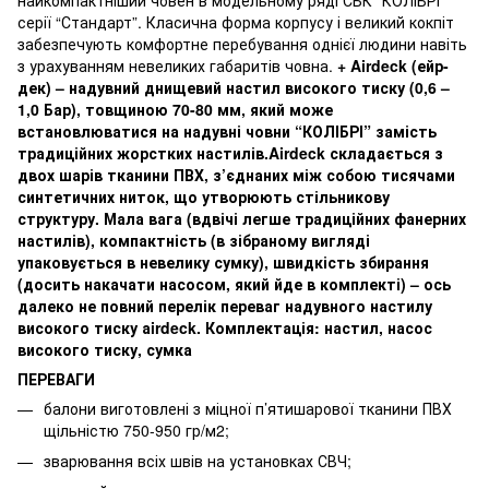
серії “Стандарт”. Класична форма корпусу і великий кокпіт
забезпечують комфортне перебування однієї людини навіть
з урахуванням невеликих габаритів човна.
+ Airdeck (ейр-
дек) – надувний днищевий настил високого тиску (0,6 –
1,0 Бар), товщиною 70-80 мм, який може
встановлюватися на надувні човни “КОЛІБРІ” замість
традиційних жорстких настилів.Airdeck складається з
двох шарів тканини ПВХ, з’єднаних між собою тисячами
синтетичних ниток, що утворюють стільникову
структуру. Мала вага (вдвічі легше традиційних фанерних
настилів), компактність (в зібраному вигляді
упаковується в невелику сумку), швидкість збирання
(досить накачати насосом, який йде в комплекті) – ось
далеко не повний перелік переваг надувного настилу
високого тиску аirdeck. Комплектація: настил, насос
високого тиску, сумка
ПЕРЕВАГИ
балони виготовлені з міцної п’ятишарової тканини ПВХ
щільністю 750-950 гр/м2;
зварювання всіх швів на установках СВЧ;