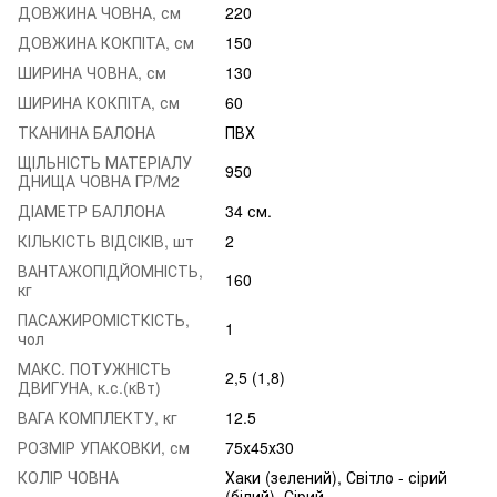
ДОВЖИНА ЧОВНА, см
220
ДОВЖИНА КОКПІТА, см
150
ШИРИНА ЧОВНА, см
130
ШИРИНА КОКПІТА, см
60
ТКАНИНА БАЛОНА
ПВХ
ЩІЛЬНІСТЬ МАТЕРІАЛУ
950
ДНИЩА ЧОВНА ГР/М2
ДІАМЕТР БАЛЛОНА
34 см.
КІЛЬКІСТЬ ВІДСІКІВ, шт
2
ВАНТАЖОПІДЙОМНІСТЬ,
160
кг
ПАСАЖИРОМІСТКІСТЬ,
1
чол
МАКС. ПОТУЖНІСТЬ
2,5 (1,8)
ДВИГУНА, к.с.(кВт)
ВАГА КОМПЛЕКТУ, кг
12.5
РОЗМІР УПАКОВКИ, см
75х45х30
КОЛІР ЧОВНА
Хаки (зелений), Світло - сірий
(білий), Сірий