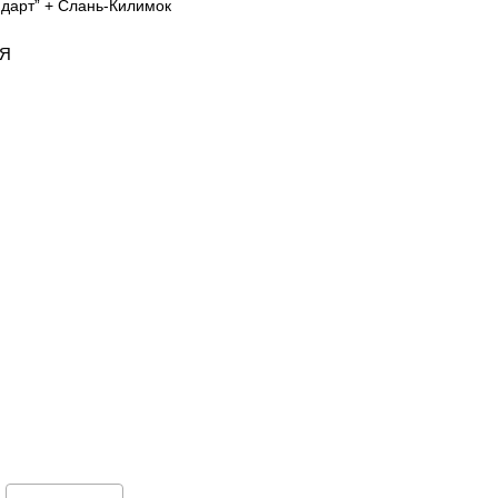
ндарт” + Слань-Килимок
ІЯ