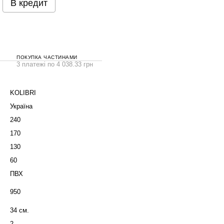
В кредит
ПОКУПКА ЧАСТИНАМИ
3 платежі по 4 038.33 грн
KOLIBRI
Україна
240
170
130
60
ПВХ
950
34 см.
2