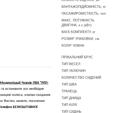
ВАНТАЖОПІДЙОМНІСТЬ, кг
ПАСАЖИРОМІСТКІСТЬ, чол
МАКС. ПОТУЖНІСТЬ
ДВИГУНА, к.с.(кВт)
ВАГА КОМПЛЕКТУ, кг
РОЗМІР УПАКОВКИ, см
КОЛІР ЧОВНА
ПРІВАЛЬНИЙ БРУС
ТИП ВЕСЕЛ
ТИП УКЛЮЧИН
КОЛИЧЕСТВО СИДЕНИЙ
Модернізації
Човнів
ПВХ
"
РЛП
-
ТИП ШВА
н
та
встановити
усе
необхідне
ТРАНЕЦЬ
ранцеві
колеса
,
клапан
скидання
ТИП ДНИЩА
ки
Фастен
,
намети
,
посилення
ТИП КІЛЯ
Телефон БЕЗКОШТОВНОЇ
ТИП СИДІНЬ