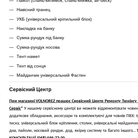
Пайол (слань-килимок, слань-книжка, air-deck)
Навісний транец
УКБ (універсальний кріпильний блок)
Накладка на банку
Сумка-рундук під банку
Сумка-рундук носова
Тент-намет
Тент від сонця
Майданчик універсальний Фастен
.
Сервісний Центр
При
магазині
VOLNOREZ
працює
Сервісний
Центр
Ремонту
Тюнінгу
Сервіс
"
У
нашому
сервісному
центрі
ви
можете
відремонтувати
чове
додаткове
обладнання
,
аксесуари
та
комплектуючі
для
човнів
ПВХ
:
т
тиску
,
універсальний
блок
кріплення
,
столик
,
універсальні
майданчи
дна
,
пайоли
,
носовий
рундук
.
дод
.
якірну
систему
та
багато
іншого
…