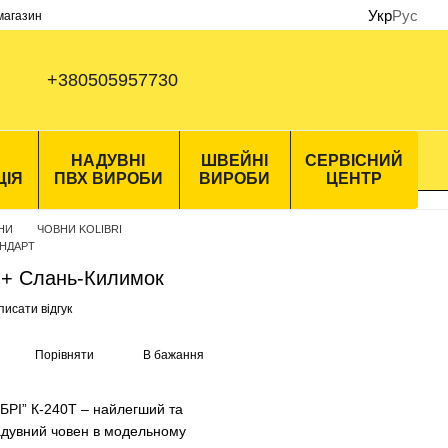
Укр
Рус
 магазин
+380505957730
НАДУВНІ
ШВЕЙНІ
СЕРВІСНИЙ
ЦІЯ
ПВХ ВИРОБИ
ВИРОБИ
ЦЕНТР
ВНИ
ЧОВНИ KOLIBRI
АНДАРТ
Т + Слань-Килимок
исати відгук
Порівняти
В бажання
БРІ” К-240Т – найлегший та
адувний човен в модельному