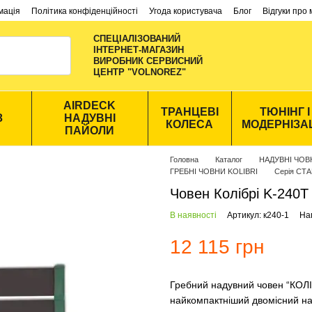
мація
Політика конфіденційності
Угода користувача
Блог
Відгуки про
СПЕЦІАЛІЗОВАНИЙ
ІНТЕРНЕТ-МАГАЗИН
ВИРОБНИК CЕРВИСНИЙ
ЦЕНТР "VOLNOREZ"
AIRDECK
ТРАНЦЕВІ
ТЮНІНГ І
З
НАДУВНІ
КОЛЕСА
МОДЕРНІЗА
ПАЙОЛИ
Головна
Каталог
НАДУВНІ ЧО
ГРЕБНІ ЧОВНИ KOLIBRI
Серія СТ
Човен Колібрі K-240
В наявності
Артикул: к240-1
Нап
12 115 грн
Гребний надувний човен “КОЛІ
найкомпактніший двомісний н