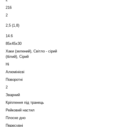
216
2
2,5 (1,8)
14.6
85х45х30
Хаки (зелений), Світло - сірий
(білий), Сірий
Ні
Алюмінієві
Поворотні
2
Зварний
Кріплення під транець
Рейковий настил
Плоске дно
Пересувні