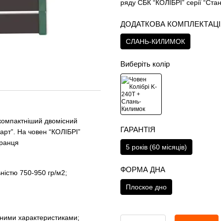
ряду СБК “КОЛІБРІ” серії “Ста
ДОДАТКОВА КОМПЛЕКТАЦ
СЛАНЬ-КИЛИМОК
Виберіть колір
компактніший двомісний
ГАРАНТІЯ
арт”. На човен “КОЛІБРІ”
транця
5 років (60 місяців)
ФОРМА ДНА
ністю 750-950 гр/м2;
Плоское дно
чними характеристиками;