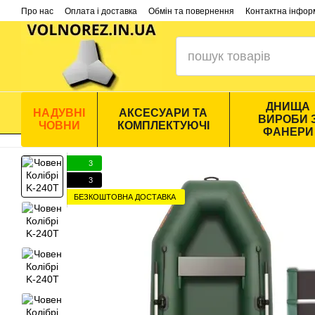
Перейти до основного контенту
Про нас
Оплата і доставка
Обмін та повернення
Контактна інфор
ДНИЩА
НАДУВНІ
АКСЕСУАРИ ТА
ВИРОБИ 
ЧОВНИ
КОМПЛЕКТУЮЧІ
ФАНЕРИ
3
3
БЕЗКОШТОВНА ДОСТАВКА