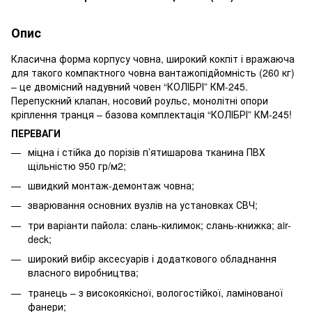
Опис
Класична форма корпусу човна, широкий кокпіт і вражаюча
для такого компактного човна вантажопідйомність (260 кг)
– це двомісний надувний човен “КОЛІБРІ” КМ-245.
Перепускний клапан, носовий роульс, монолітні опори
кріплення транця – базова комплектація “КОЛІБРІ” КМ-245!
ПЕРЕВАГИ
міцна і стійка до порізів п’ятишарова тканина ПВХ
щільністю 950 гр/м2;
швидкий монтаж-демонтаж човна;
зварювання основних вузлів на установках СВЧ;
три варіанти пайола: слань-килимок; слань-книжка; air-
deck;
широкий вибір аксесуарів і додаткового обладнання
власного виробництва;
транець – з високоякісної, вологостійкої, ламінованої
фанери;