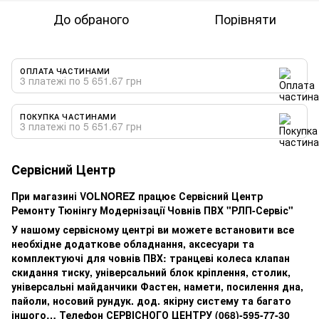
До обраного
Порівняти
ОПЛАТА ЧАСТИНАМИ
3 платежі по 5 651.67 грн
ПОКУПКА ЧАСТИНАМИ
3 платежі по 5 651.67 грн
Сервісний Центр
При магазині VOLNOREZ працює Сервісний Центр
Ремонту Тюнінгу Модернізації Човнів ПВХ "РЛП-Сервіс"
У нашому сервісному центрі ви можете встановити все
необхідне додаткове обладнання, аксесуари та
комплектуючі для човнів ПВХ: транцеві колеса клапан
скидання тиску, універсальний блок кріплення, столик,
універсальні майданчики Фастен, намети, посилення дна,
пайоли, носовий рундук. дод. якірну систему та багато
іншого… Телефон СЕРВІСНОГО ЦЕНТРУ
(068)-595-77-30