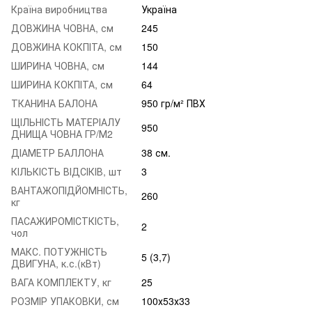
Країна виробництва
Україна
ДОВЖИНА ЧОВНА, см
245
ДОВЖИНА КОКПІТА, см
150
ШИРИНА ЧОВНА, см
144
ШИРИНА КОКПІТА, см
64
ТКАНИНА БАЛОНА
950 гр/м² ПВХ
ЩІЛЬНІСТЬ МАТЕРІАЛУ
950
ДНИЩА ЧОВНА ГР/М2
ДІАМЕТР БАЛЛОНА
38 см.
КІЛЬКІСТЬ ВІДСІКІВ, шт
3
ВАНТАЖОПІДЙОМНІСТЬ,
260
кг
ПАСАЖИРОМІСТКІСТЬ,
2
чол
МАКС. ПОТУЖНІСТЬ
5 (3,7)
ДВИГУНА, к.с.(кВт)
ВАГА КОМПЛЕКТУ, кг
25
РОЗМІР УПАКОВКИ, см
100х53х33