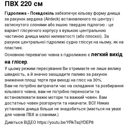
ПВХ 220 см
Гідролижа - Псевдокіль
забезпечує кільову форму днища
за рахунок аердека (Airdeck) встановленого по центру і
затиснутого слонями або іншою твердою підлогою - це
варіант глісуючого корпусу з вузькою центральною
частиною днища малої килеватості (або плоскої). За
рахунок центральної гідролижі судно гліссує на ньому, як на
пластині.
легкий вихід
Основною перевагою човна з гідролижею є
на глісер
.
У цьому режимі пересування Ви отримаєте не лише велику
швидкість, а й значно заощадите паливо за рахунок
зниження площі тертя при виході на глісс на 30%.
Вам не потрібно витрачати час на складання та розбирання
кільового човна, вам не потрібно переносити та
встановлювати важкі мотори та важкий човен. Вам
достатньо човен розгорнути та накачати. ВСІ! Ніяких
установок днища більше не знадобиться (мається на увазі
для човнів ПВХ зі сланями.)
Дивіться ВІДЕО https://youtu.be/YRkTsqYDEP8