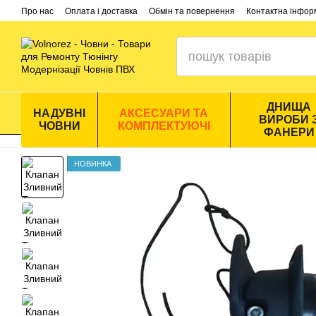
Перейти до основного контенту
Про нас
Оплата і доставка
Обмін та повернення
Контактна інфор
ДНИЩА
НАДУВНІ
АКСЕСУАРИ ТА
ВИРОБИ 
ЧОВНИ
КОМПЛЕКТУЮЧІ
ФАНЕРИ
НОВИНКА