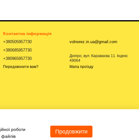
Контактна інформація
+380505957730
volnorez.in.ua@gmail.com
+380685957730
Дніпро, вул. Караваєва 11. Індекс
+380965957730
49064
Мапа проїзду
Передзвонити вам?
ійної роботи
Продовжити
я файлів