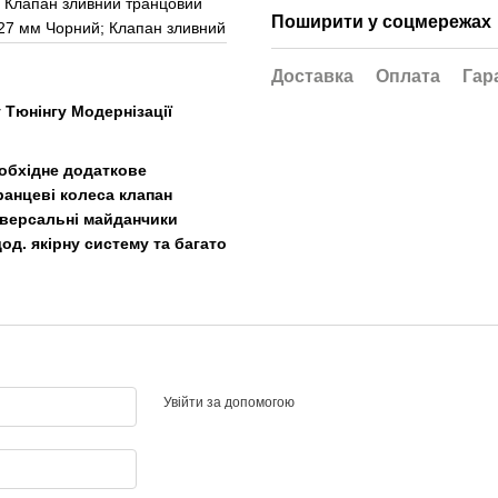
; Клапан зливний транцовий
Поширити у соцмережах
) 27 мм Чорний; Клапан зливний
Доставка
Оплата
Гар
Тюнінгу Модернізації
еобхідне додаткове
ранцеві колеса клапан
ніверсальні майданчики
од. якірну систему та багато
Увійти за допомогою