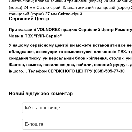
Світло-сірий; Клапан зливний транцовий (корка) 24 мм Чорний
(корка) 24 мм Світло-сірий; Клапан зливний транцовий (корок
транцовий (корка) 27 мм Світло-сірий.
Сервісний Центр
При магазині VOLNOREZ працює Сервісний Центр Ремонту 
Човнів ПВХ "РЛП-Сервіс"
У нашому сервісному центрі ви можете встановити все н
обладнання, аксесуари та комплектуючі для човнів ПВХ: т
скидання тиску, універсальний блок кріплення, столик, у
Фастен, намети, посилення дна, пайоли, носовий рундук. д
іншого… Телефон СЕРВІСНОГО ЦЕНТРУ
(068)-595-77-30
Новий відгук або коментар