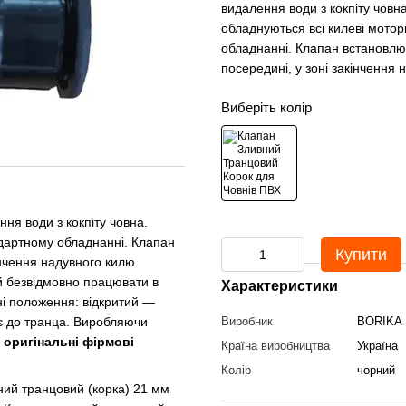
видалення води з кокпіту чов
обладнуються всі килеві мотор
обладнанні. Клапан встановлює
посередині, у зоні закінчення
Виберіть колір
ня води з кокпіту човна.
ндартному обладнанні. Клапан
Купити
інчення надувного килю.
ий безвідмовно працювати в
Характеристики
ні положення: відкритий —
ає до транца. Виробляючи
Виробник
BORIKA
и
оригінальні фірмові
Країна виробництва
Україна
Колір
чорний
ний транцовий (корка) 21 мм