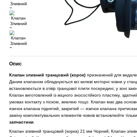
Опис
Клапан зливний транцовий (корок)
призначений для видален
Даним клапаном обладнуються всі килеві моторні човни у ста
встановлюється в отвір транцової плити посередині, у зоні зак
Клапан виготовлений із міцного зносостійкого пластику, здатн
умовах контакту з піском, землею тощо. Клапан має два основ
язичок клапана піднятий, закритий — язичок клапана притиск
заміну комплектувальних елементів човнів встановлюйте тільк
запчастини
.
Клапан зливний транцовий (корка) 21 мм Чорний; Клапан злив