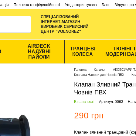
мація
Політика конфіденційності
Угода користувача
Блог
Відгуки про
СПЕЦІАЛІЗОВАНИЙ
ІНТЕРНЕТ-МАГАЗИН
ВИРОБНИК CЕРВИСНИЙ
ЦЕНТР "VOLNOREZ"
AIRDECK
ТРАНЦЕВІ
ТЮНІНГ І
З
НАДУВНІ
КОЛЕСА
МОДЕРНІЗА
ПАЙОЛИ
Головна
Каталог
АКСЕСУАРИ Т
Клапана Насоси для Човнів ПВХ
Кл
Клапан Зливний Тран
Човнів ПВХ
В наявності
Артикул: 0063
Напи
290 грн
Клапан зливний транцовий (ко