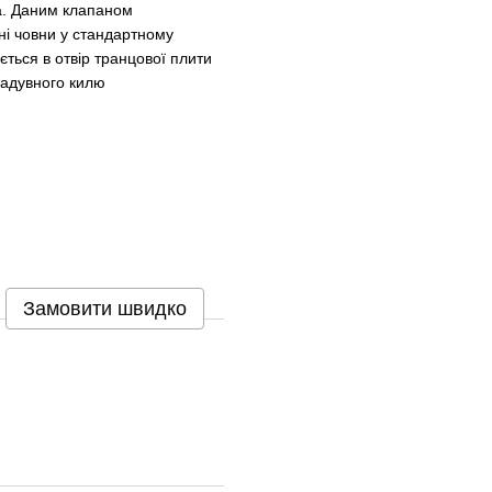
на. Даним клапаном
ні човни у стандартному
ться в отвір транцової плити
 надувного килю
Замовити швидко