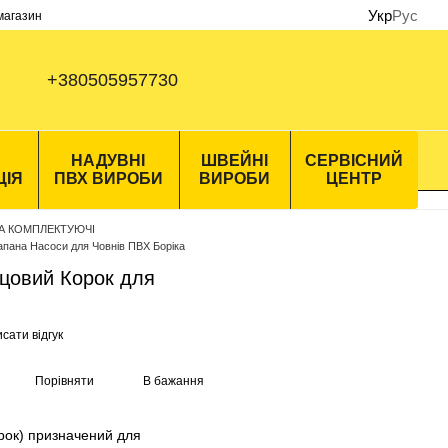
Укр
Рус
 магазин
+380505957730
НАДУВНІ
ШВЕЙНІ
СЕРВІСНИЙ
ЦІЯ
ПВХ ВИРОБИ
ВИРОБИ
ЦЕНТР
А КОМПЛЕКТУЮЧІ
апана Насоси для Човнів ПВХ Боріка
цовий Корок для
сати відгук
Порівняти
В бажання
рок) призначений для