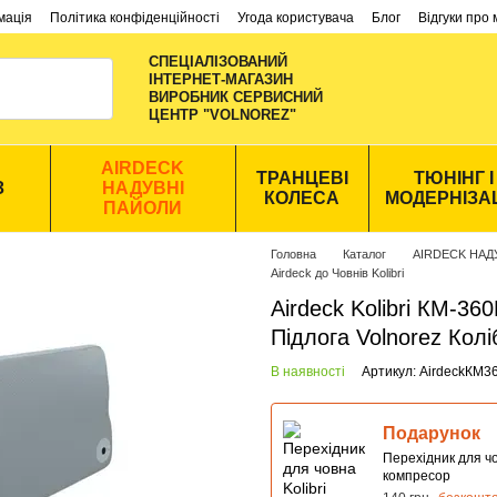
мація
Політика конфіденційності
Угода користувача
Блог
Відгуки про
СПЕЦІАЛІЗОВАНИЙ
ІНТЕРНЕТ-МАГАЗИН
ВИРОБНИК CЕРВИСНИЙ
ЦЕНТР "VOLNOREZ"
AIRDECK
ТРАНЦЕВІ
ТЮНІНГ І
З
НАДУВНІ
КОЛЕСА
МОДЕРНІЗА
ПАЙОЛИ
Головна
Каталог
AIRDECK НАД
Airdeck до Човнів Kolibri
Airdeck Kolibri КМ-3
Підлога Volnorez Кол
В наявності
Артикул: AirdeckКМ
Подарунок
Перехідник для чо
компресор