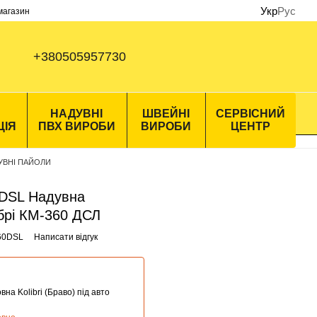
Укр
Рус
 магазин
+380505957730
НАДУВНІ
ШВЕЙНІ
СЕРВІСНИЙ
ЦІЯ
ПВХ ВИРОБИ
ВИРОБИ
ЦЕНТР
УВНІ ПАЙОЛИ
60DSL Надувна
ібрі КМ-360 ДСЛ
360DSL
Написати відгук
вна Kolibri (Браво) під авто