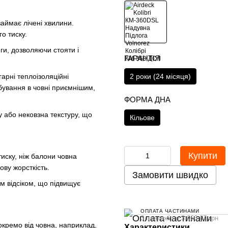
займає лічені хвилини.
го тиску.
ги, дозволяючи стояти і
ГАРАНТІЯ
2 роки (24 місяця)
гарні теплоізоляційні
бування в човні приємнішим,
ФОРМА ДНА
 або нековзна текстуру, що
Кільове
Купити
тиску, ніж балони човна
ову жорсткість.
Замовити швидко
м відсіком, що підвищує
ОПЛАТА ЧАСТИНАМИ
3 платежі по 3 066.67 грн
кремо від човна, наприклад,
Характеристики