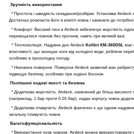
Зручність використання
* Простота і швидкість складання/розбірки: Установка Airdeck 
Достатньо розкласти його в кокпіті човна і накачати до потрібно
* Комфорт: Високий тиск в Airdeck забезпечує жорсткість підло
переміщатися човном без прогинів, навіть при великій вазі.
* Теплоізоляція: Надувне дно Airdeck
Kolibri КМ-360DSL
має 
властивості, що захищає ноги від холодної води, роблячи пере
особливо в прохолодну погоду.
* Нековзна поверхня: Поверхня Airdeck зазвичай має ребристу
підвищує безпеку, особливо при ходінні босоніж.
Поліпшені ходові якості та безпека
* Додаткова жорсткість: Airdeck, накачений до більш високого 
(наприклад,
1
бар проти 0.25 бар), надає корпусу човна додатк
* Додаткова плавучість: Airdeck фактично є ще одним надувни
загальну плавучість човна.
Багатофункціональність
* Використання поза човном: Airdeck можна використовувати о