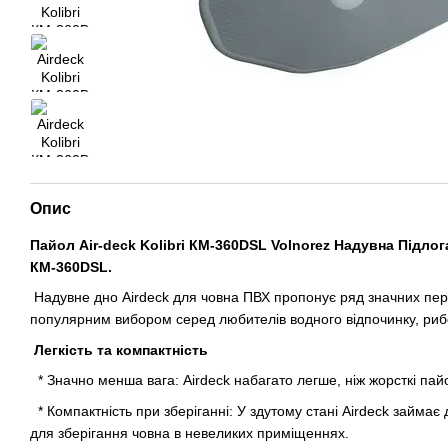
Опис
Пайол Air-deck Kolibri КМ-360DSL Volnorez Надувна Підло
КМ-360DSL.
Надувне дно Airdeck для човна ПВХ пропонує ряд значних пере
популярним вибором серед любителів водного відпочинку, риб
Легкість та компактність
* Значно менша вага: Airdeck набагато легше, ніж жорсткі па
* Компактність при зберіганні: У здутому стані Airdeck займає
для зберігання човна в невеликих приміщеннях.