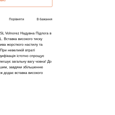
овно
Порівняти
В бажання
DSL Volnorez Надувна Підлога в
 Вставка високого тиску
тива жорсткого настилу та
При невеликій втраті
одифікація істотно спрощує
егшує загальну вагу човна! До
егшим, завдяки збільшенню
кож додає вставка високого