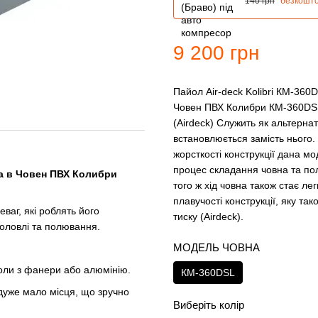
140 грн
безкошт
9 200 грн
Пайол Air-deck Kolibri КМ-360
Човен ПВХ Колибри КМ-360DSL.
(Airdeck) Служить як альтерна
встановлюється замість нього. 
жорсткості конструкції дана м
процес складання човна та пол
га в Човен ПВХ Колибри
того ж хід човна також стає л
плавучості конструкції, яку та
ваг, які роблять його
тиску (Airdeck).
оловлі та полювання.
МОДЕЛЬ ЧОВНА
йоли з фанери або алюмінію.
КМ-360DSL
 дуже мало місця, що зручно
Виберіть колір