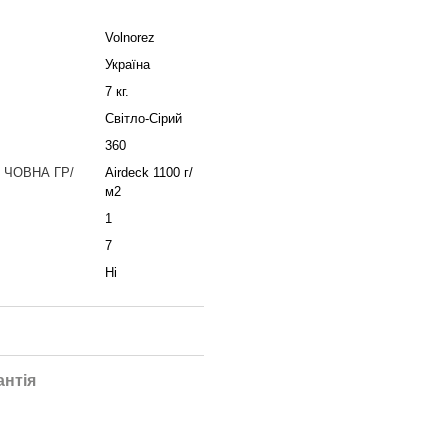
Volnorez
Україна
7 кг.
Світло-Сірий
360
 ЧОВНА ГР/
Airdeck 1100 г/
м2
1
7
Ні
антія