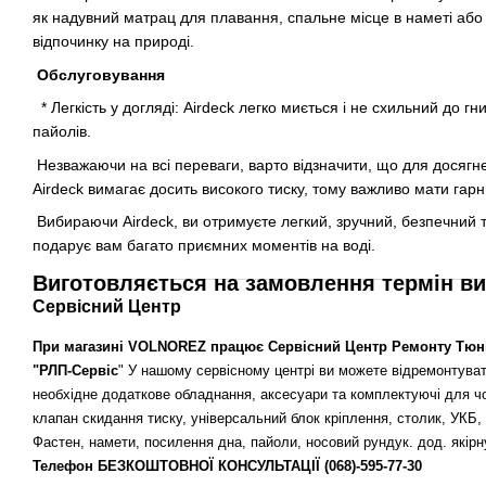
як надувний матрац для плавання, спальне місце в наметі або
відпочинку на природі.
Обслуговування
* Легкість у догляді: Airdeck легко миється і не схильний до гн
пайолів.
Незважаючи на всі переваги, варто відзначити, що для досягн
Airdeck вимагає досить високого тиску, тому важливо мати гарн
Вибираючи Airdeck, ви отримуєте легкий, зручний, безпечний 
подарує вам багато приємних моментів на воді.
Виготовляється на замовлення термін ви
Сервісний Центр
При магазині
VOLNOREZ
працює Сервісний Центр Ремонту Тюні
"РЛП-Сервіс
" У нашому сервісному центрі ви можете відремонтуват
необхідне додаткове обладнання, аксесуари та комплектуючі для чо
клапан скидання тиску, універсальний блок кріплення, столик, УКБ,
Фастен, намети, посилення дна, пайоли, носовий рундук. дод. якір
Телефон БЕЗКОШТОВНОЇ КОНСУЛЬТАЦІЇ
(068)-595-77-30