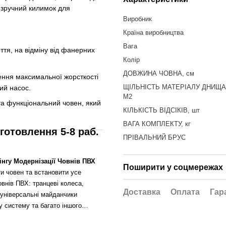
 зручний килимок для
Виробник
Країна виробництва
Вага
иття, на відміну від фанерних
Колір
ДОВЖИНА ЧОВНА, см
ення максимальної жорсткості
ЩІЛЬНІСТЬ МАТЕРІАЛУ ДНИЩА
ий насос.
М2
та функціональний човен, який
КІЛЬКІСТЬ ВІДСІКІВ, шт
ВАГА КОМПЛЕКТУ, кг
готовлення 5-8 раб.
ПРІВАЛЬНИЙ БРУС
нгу Модернізації Човнів ПВХ
Поширити у соцмережах
и човен та встановити усе
внів ПВХ: транцеві колеса,
Доставка
Оплата
Гар
 універсальні майданчики
ну систему та багато іншого…