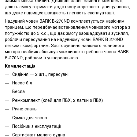
займає кілька хвилин. Днищові слані, наявні в комплекті,
дають змогу отримати додаткову жорсткість днищу човна,
що дуже підвищує швидкість і легкість експлуатації.
Надувний човен BARK В-270ND комплектується навісним
транцем, що передбачає встановлення човнового мотора з
потужністю до 5 к.с., що дає змогу заощаджувати зусилля,
роблячи пересування на надувному човні BARK B-270ND
легким і комфортним. Застосування навісного човнового
мотора неабияк збільшує можливості гребного човна BARK
В-270ND, роблячи її універсальною.
Комплектація
Сидіння — 2 шт., пересувні
Насос 6 л
Весла
Ремкомплект (клей для ПВХ, 2 латки з ПВХ)
Річне слань
Сумка для човна
Посібник з експлуатації
Сертифікат малого судна