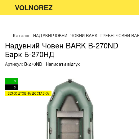
VOLNOREZ
Каталог
НАДУВНІ ЧОВНИ
ЧОВНИ BARK
ГРЕБНІ ЧОВНИ BA
Надувний Човен BARK B-270ND
Барк Б-270НД
Артикул:
B-270ND
Написати відгук
3
3
БЕЗКОШТОВНА ДОСТАВКА