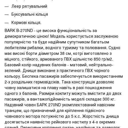
Леер рятувальний
Буксувальні кільця
Кормові кільця.
BARK B-270ND - це висока функціональність за
демократичною ціною! Модель користується заслуженою
популярністю та буде надійним супутником багатьом
любителям рибалки, водного туризму та полювання. Судно
має високі борти діаметром 38 см, котрі виготовлено з
міцного, стійкого, армованого ПВХ щільністю 850 гр/м2.
Базовий колір надувних балонів - матовий, нейтрально-
зелений. Днище виконане з практичного ПВХ чорного
кольору. Беспека пасажирів забеспечується використанням
2-х роздільних гермовідсіків. Така конструкція дозволяє
човну залишатися на плаву навіть в разі пошкодження
одного з балонів. Разміри кокпиту можуть вмістити до двох
пасажирів, а вантажопідйомність моделі складає 300 кг.
Надувний човен БАРК 270ND укомплектований навісним
транцем, що призначений для кріплення підвісного
човнового мотора потужністю до 5 к.с. Жорсткість днища
досягається наявністю рейкового настилу з 4-х окремих
сланей. Пересувне кріплення сидінь надійніше та дозволяє