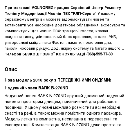
При магазині
VOLNOREZ
працює Сервісний Центр Ремонту
Тюнінгу Модернізації Човнів ПВХ "РЛП-Сервіс
" У нашому
сервісному центрі ви можете відремонтувати човен та
встановити усе необхідне додаткове обладнання, аксесуари та
комплектуючі для човнів ПВХ: транцеві колеса, клапан
скидання тиску, універсальний блок кріплення, столик, УКБ,
універсальні майданчики Фастен, намети, посилення дна,
пайоли, носовий рундук. дод. якірну систему та багато іншого…
Телефон БЕЗКОШТОВНОЇ КОНСУЛЬТАЦІЇ
(068)-595-77-30
Опис
Нова модель 2016 року з ПЕРЕДВІЖНИМИ СИДЯМИ!
Надувний човен BARK B-270ND
Надувний човен BARK В-270ND зручний двомісний надувний
човен із просторим днищем, призначений для риболовлі
поодинці. У цьому човні можливо розмістити всі необхідні
снасті та речі, а також можна помістити одного пасажира.
Модель легка та компактна, нескладна в перевезенні та
експлуатації. Комплектація BARK В-270ND дуже проста та