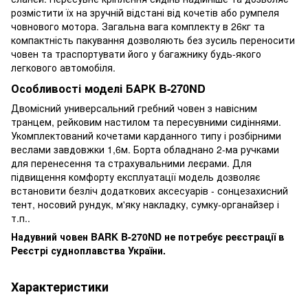
розмістити їх на зручній відстані від кочетів або румпеля
човнового мотора. Загальна вага комплекту в 26кг та
компактність пакування дозволяють без зусиль переносити
човен та траспортувати його у багажнику будь-якого
легкового автомобіля.
Особливості моделі БАРК B-270ND
Двомісний универсальний гребний човен з навісним
транцем, рейковим настилом та пересувними сидіннями.
Укомплектований кочетами карданного типу і розбірними
веслами завдовжки 1,6м. Борта обладнано 2-ма ручками
для перенесення та страхувальними леєрами. Для
підвищення комфорту експлуатації модель дозволяє
встановити безліч додаткових аксесуарів - сонцезахисний
тент, носовий рундук, м'яку накладку, сумку-органайзер і
т.п..
Надувний човен BARK B-270ND не потребує реєстрації в
Реєстрі судноплавства України.
Характеристики