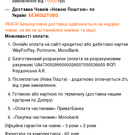
замовлення від
10000
грн.
Доставка Човнів «Новою Поштою» по
Україні
БЕЗКОШТОВО.
УВАГА! Безкоштовна доставка здійснюється на надувні
човни, на які не встановлені знижки та акції.
Можливості оплати:
Онлайн оплата на сайті кредитної або дебетової картки
WayForPay, Portmone, MonoBank.
Безготівковий розрахунок (оплата за розрахунковим
рахунком) UA473052990000026007050536605 ФОП
Кордонська А.К.
Післяплатою (Нова Пошта) - додатково оплачується 2%
від суми замовлення.
Готівкою або карткою по терміналу (доставка нашим
кур'єром по Дніпру)
«Оплата частинами» ПриватБанку
«Покупка частинами» Monobank
Офіційна гарантія на човни – 3 роки + 2 роки
Фурнітура та комплектуючі - 60 днів