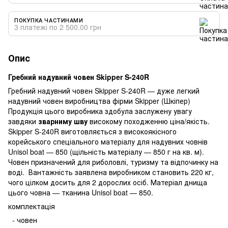
ПОКУПКА ЧАСТИНАМИ
3 платежі по 2 500.00 грн
Опис
Гребний надувний човен Skipper S-240R
Гребний надувний човен Skipper S-240R — дуже легкий
надувний човен виробництва фірми Skipper (Шкіпер)
Продукція цього виробника здобула заслужену увагу
завдяки
зварниму шву
високому походженню ціна/якість.
Skipper S-240R виготовляється з високоякісного
корейського спеціального матеріалу для надувних човнів
Unisol boat — 850 (щільність матеріалу — 850 г на кв. м).
Човен призначений для риболовлі, туризму та відпочинку на
воді. Вантажність заявлена виробником становить 220 кг,
чого цілком досить для 2 дорослих осіб. Матеріал днища
цього човна — тканина Unisol boat — 850.
комплектація
- човен