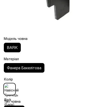
Модель човна
BARK
Матеріал
Фанера Бакелітова
Колір
Тип човна