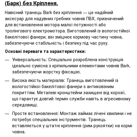
(Барк) без Кріпленя.
Навісний транець Bark без кріплення — це надійний
аксесуар для надувних гребних човнів ПВХ, призначений
для встановлення мотора малої потужності або
тролінгового електромотора. Виготовлений із вологостійкої
бакелітової фанери, він зміцнює кормову частину човна,
забезпечуючи стабільність і безпеку під час руху.
Основні переваги та характеристики:
Універсальність: Спеціально розроблена конструкція
ідеально сумісна з кріпильними елементами човнів Bark,
забезпечуючи жорстку фіксацію.
Висока якість матеріалів: Транець виготовлений із
вологостійкої бакелітової фанери з антиковзним
покриттям. Металеві кронштейни захищені від корозії,
що гарантує довгий термін служби навіть в агресивному
середовищі.
Просте встановлення: Монтаж займає лічені хвилини і не
потребує спеціальних інструментів. Транець
вставляється у штатні кріплення (рим-рукоятки) на кормі
човна.