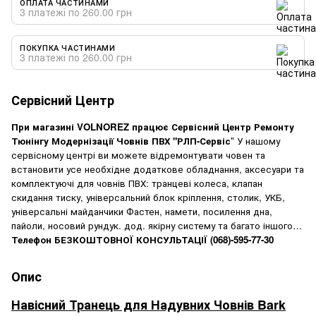
ОПЛАТА ЧАСТИНАМИ
3 платежі по 260.00 грн
ПОКУПКА ЧАСТИНАМИ
3 платежі по 260.00 грн
Сервісний Центр
При магазині
VOLNOREZ
працює Сервісний Центр Ремонту
Тюнінгу Модернізації Човнів ПВХ "РЛП-Сервіс
" У нашому
сервісному центрі ви можете відремонтувати човен та
встановити усе необхідне додаткове обладнання, аксесуари та
комплектуючі для човнів ПВХ: транцеві колеса, клапан
скидання тиску, універсальний блок кріплення, столик, УКБ,
універсальні майданчики Фастен, намети, посилення дна,
пайоли, носовий рундук. дод. якірну систему та багато іншого…
Телефон БЕЗКОШТОВНОЇ КОНСУЛЬТАЦІЇ
(068)-595-77-30
Опис
Навісний Транець для Надувних Човнів Bark