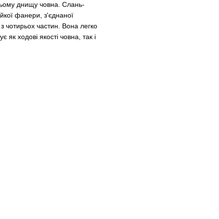
ьому днищу човна. Слань-
ійкої фанери, з'єднаної
я з чотирьох частин. Вона легко
 як ходові якості човна, так і