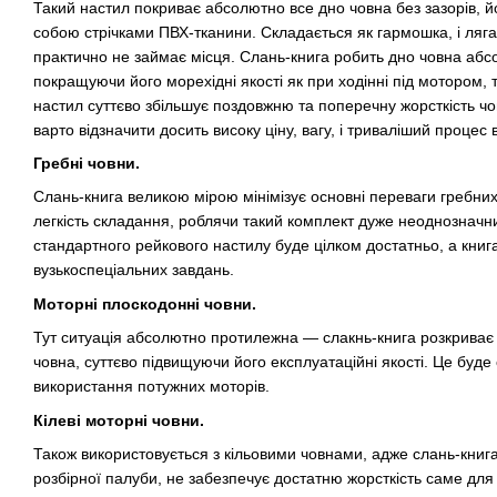
Такий настил покриває абсолютно все дно човна без зазорів, йо
собою стрічками ПВХ-тканини. Складається як гармошка, і ляг
практично не займає місця. Слань-книга робить дно човна абс
покращуючи його морехідні якості як при ходінні під мотором, т
настил суттєво збільшує поздовжню та поперечну жорсткість чо
варто відзначити досить високу ціну, вагу, і триваліший процес
Гребні човни.
Слань-книга великою мірою мінімізує основні переваги гребних ч
легкість складання, роблячи такий комплект дуже неоднозначн
стандартного рейкового настилу буде цілком достатньо, а книга
вузькоспеціальних завдань.
Моторні плоскодонні човни.
Тут ситуація абсолютно протилежна — слакнь-книга розкриває 
човна, суттєво підвищуючи його експлуатаційні якості. Це буде
використання потужних моторів.
Кілеві моторні човни.
Також використовується з кільовими човнами, адже слань-книга,
розбірної палуби, не забезпечує достатню жорсткість саме для 