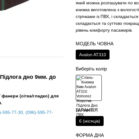
який можна розташувати по вс
книжка виготовлена з вологост
стрічками із ПВХ, і складаєтьс
складається та суттєво покращує
рівень комфорту пасажирів.
МОДЕЛЬ ЧОВНА
Avalon AT310
Виберіть колір
Підлога дно 9мм. до
ї фанери (сітка/гладко) для
.
ГАРАНТІЯ
)-595-77-30
,
(096)-595-77-
6 (місяців)
ФОРМА ДНА