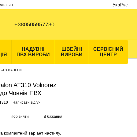
Укр
Рус
 магазин
+380505957730
НАДУВНІ
ШВЕЙНІ
СЕРВІСНИЙ
ЦІЯ
ПВХ ВИРОБИ
ВИРОБИ
ЦЕНТР
БИ З ФАНЕРИ
alon AT310 Volnorez
 до Човнів ПВХ
AT310
Написати відгук
Порівняти
В бажання
а компактний варіант настилу,