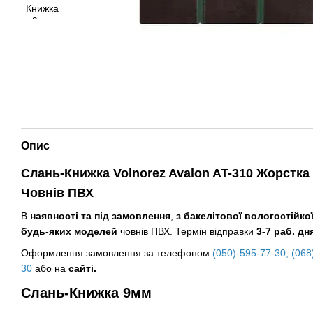
Опис
Слань-Книжка Volnorez Avalon AT-310 Жорстка 
Човнів ПВХ
В
наявності та під замовлення
,
з бакелітової вологостійко
будь-яких моделей
човнів ПВХ. Термін відправки
3-7 раб. дня
Оформлення замовлення за телефоном
(050)-595-77-30
,
(068
30
або на
сайті.
Слань-Книжка 9мм