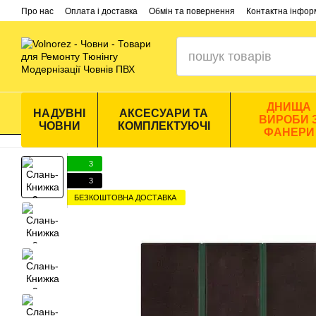
Перейти до основного контенту
Про нас
Оплата і доставка
Обмін та повернення
Контактна інфор
ДНИЩА
НАДУВНІ
АКСЕСУАРИ ТА
ВИРОБИ 
ЧОВНИ
КОМПЛЕКТУЮЧІ
ФАНЕРИ
3
3
БЕЗКОШТОВНА ДОСТАВКА