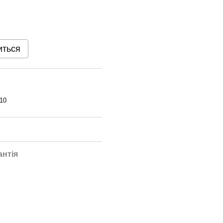
иться
10
антія