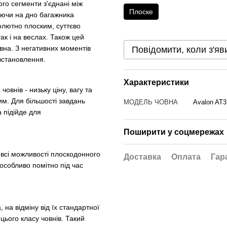
го сегменти з'єднані між
Плоске
аючи на дно багажника
олютно плоским, суттєво
ак і на веслах. Також цей
вна. З негативних моментів
Повідомити, коли з'яв
 встановлення.
Характеристики
овнів - низьку ціну, вагу та
им. Для більшості завдань
МОДЕЛЬ ЧОВНА
Avalon AT3
 підійде для
Поширити у соцмережах
всі можливості плоскодонного
Доставка
Оплата
Гар
 особливо помітно під час
 на відміну від їх стандартної
цього класу човнів. Такий