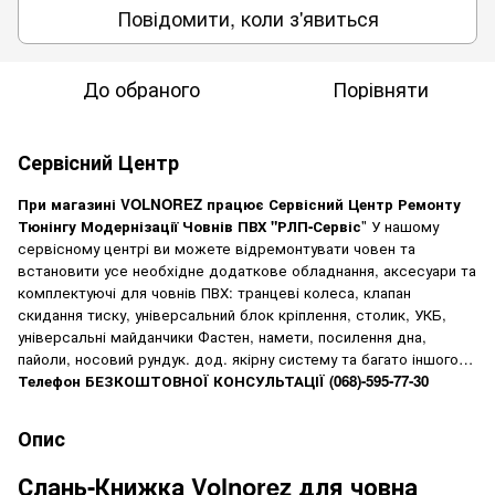
Повідомити, коли з'явиться
До обраного
Порівняти
Сервісний Центр
При магазині
VOLNOREZ
працює Сервісний Центр Ремонту
Тюнінгу Модернізації Човнів ПВХ "РЛП-Сервіс
" У нашому
сервісному центрі ви можете відремонтувати човен та
встановити усе необхідне додаткове обладнання, аксесуари та
комплектуючі для човнів ПВХ: транцеві колеса, клапан
скидання тиску, універсальний блок кріплення, столик, УКБ,
універсальні майданчики Фастен, намети, посилення дна,
пайоли, носовий рундук. дод. якірну систему та багато іншого…
Телефон БЕЗКОШТОВНОЇ КОНСУЛЬТАЦІЇ
(068)-595-77-30
Опис
Слань-Книжка Volnorez для човна