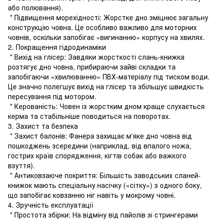
або полювання).
* Підвищення морехідності: Жорстке дно зміцнює загальну
конструкцію човна. Це особливо важливо для моторних
човнів, оскільки запобігає «вигинанню» корпусу на хвилях.
2. Покращення гідродинаміки
* Вихід на глісер: Завдяки жорсткості слань-книжка
розтягує дно човна, прибираючи зайві складки та
запобігаючи «хвилюванню» ПВХ-матеріалу під тиском води.
Це значно полегшує вихід на глісер та збільшує швидкість
пересування під мотором.
* Керованість: Човен із жорстким дном краще слухається
керма та стабільніше поводиться на поворотах.
3. Захист та безпека
* Захист балонів: Фанера захищає м'яке дно човна від
пошкоджень зсередини (наприклад, від впалого ножа,
гострих країв спорядження, кігтів собак або важкого
взуття).
* Антиковзаюче покриття: Більшість заводських сланей-
книжок мають спеціальну насічку («сітку») з одного боку,
що запобігає ковзанню ніг навіть у мокрому човні.
4. Зручність експлуатації
* Простота збірки: На відміну від пайолів зі стрингерами