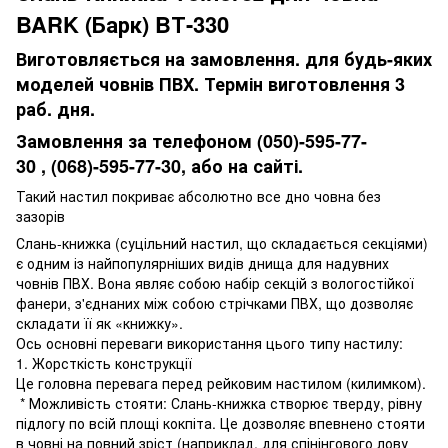
BARK (Барк) BТ-330
Виготовляється на замовлення. для будь-яких
моделей човнів ПВХ. Термін виготовлення 3
раб. дня.
Замовлення за телефоном
(050)-595-77-
30
,
(068)-595-77-30
, або на сайті.
Такий настил покриває абсолютно все дно човна без
зазорів
Слань-книжка (суцільний настил, що складається секціями)
є одним із найпопулярніших видів днища для надувних
човнів ПВХ. Вона являє собою набір секцій з вологостійкої
фанери, з'єднаних між собою стрічками ПВХ, що дозволяє
складати її як «книжку».
Ось основні переваги використання цього типу настилу:
1. Жорсткість конструкції
Це головна перевага перед рейковим настилом (килимком).
* Можливість стояти: Слань-книжка створює тверду, рівну
підлогу по всій площі кокпіта. Це дозволяє впевнено стояти
в човні на повний зріст (наприклад, для спінінгового лову