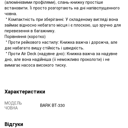
(алюмінієвими профілями), слань-книжку простіше
встановити. Її просто розгортають на дні напівспущенного
човна.
* Компактність при зберіганні: У складеному вигляді вона
займає відносно небагато місця і є плоскою, що зручно для
перевезення в багажнику.
Порівняння (коротко)
* Проти рейкового настилу: Книжка важча і дорожча, але
дає набагато вищу стійкість і швидкість.
* Проти Air Deck (надувне дно): Книжка важча за надувне
дно, але вона надійніша (її неможливо проколоти) і не
вимагає насоса високого тиску.
Характеристики
МОДЕЛЬ
BARK BT-330
ЧОВНА
Відгуки