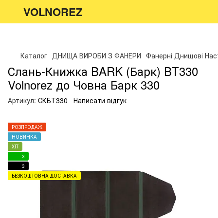
VOLNOREZ
Каталог
ДНИЩА ВИРОБИ З ФАНЕРИ
Фанерні Днищові Нас
Слань-Книжка BARK (Барк) BT330
Volnorez до Човна Барк 330
Артикул:
СКБТ330
Написати відгук
РОЗПРОДАЖ
НОВИНКА
ХІТ
3
3
БЕЗКОШТОВНА ДОСТАВКА