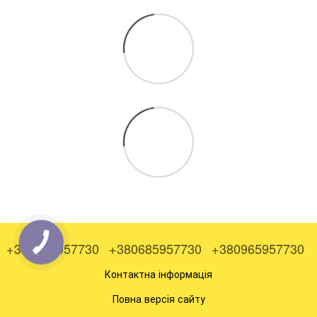
+380505957730
+380685957730
+380965957730
Контактна інформація
Повна версія сайту