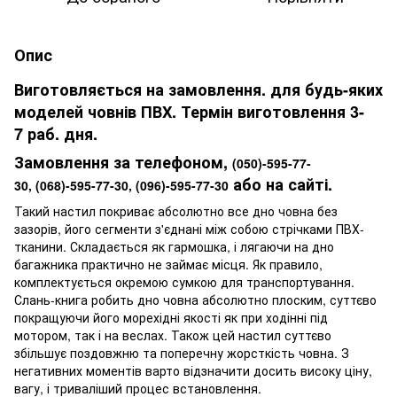
Опис
Виготовляється на замовлення. для будь-яких
моделей човнів ПВХ. Термін виготовлення 3-
7 раб. дня.
Замовлення за телефоном,
(050)-595-77-
або на сайті.
30
,
(068)-595-77-30
,
(096)-595-77-30
Такий настил покриває абсолютно все дно човна без
зазорів, його сегменти з'єднані між собою стрічками ПВХ-
тканини. Складається як гармошка, і лягаючи на дно
багажника практично не займає місця. Як правило,
комплектується окремою сумкою для транспортування.
Слань-книга робить дно човна абсолютно плоским, суттєво
покращуючи його морехідні якості як при ходінні під
мотором, так і на веслах. Також цей настил суттєво
збільшує поздовжню та поперечну жорсткість човна. З
негативних моментів варто відзначити досить високу ціну,
вагу, і триваліший процес встановлення.