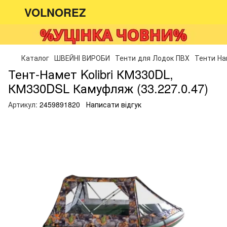
VOLNOREZ
Каталог
ШВЕЙНІ ВИРОБИ
Тенти для Лодок ПВХ
Тенти Нам
Тент-Намет Kolibri КМ330DL,
КМ330DSL Камуфляж (33.227.0.47)
Артикул:
2459891820
Написати відгук