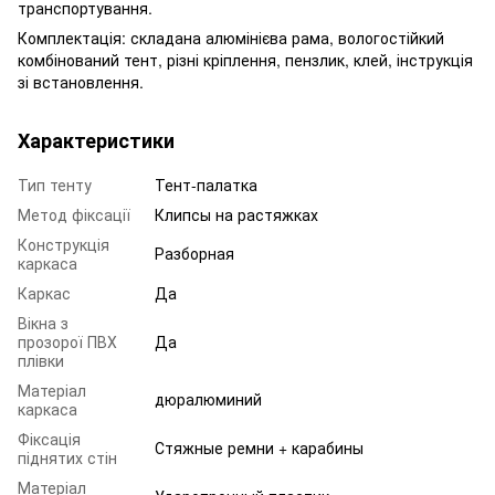
транспортування.
Комплектація: складана алюмінієва рама, вологостійкий
комбінований тент, різні кріплення, пензлик, клей, інструкція
зі встановлення.
Характеристики
Тип тенту
Тент-палатка
Метод фіксації
Клипсы на растяжках
Конструкція
Разборная
каркаса
Каркас
Да
Вікна з
прозорої ПВХ
Да
плівки
Матеріал
дюралюминий
каркаса
Фіксація
Стяжные ремни + карабины
піднятих стін
Матеріал