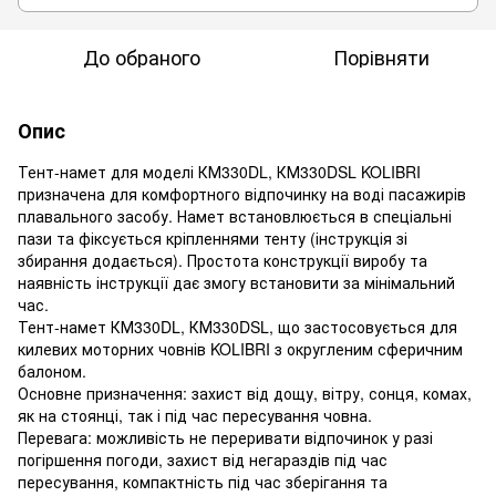
До обраного
Порівняти
Опис
Тент-намет для моделі КМ330DL, КМ330DSL KOLIBRI
призначена для комфортного відпочинку на воді пасажирів
плавального засобу. Намет встановлюється в спеціальні
пази та фіксується кріпленнями тенту (інструкція зі
збирання додається). Простота конструкції виробу та
наявність інструкції дає змогу встановити за мінімальний
час.
Тент-намет КМ330DL, КМ330DSL, що застосовується для
килевих моторних човнів KOLIBRI з округленим сферичним
балоном.
Основне призначення: захист від дощу, вітру, сонця, комах,
як на стоянці, так і під час пересування човна.
Перевага: можливість не переривати відпочинок у разі
погіршення погоди, захист від негараздів під час
пересування, компактність під час зберігання та