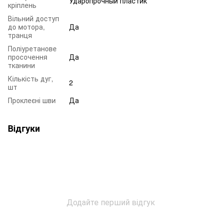
Ударопрочный пластик
кріплень
Вільний доступ
до мотора,
Да
транця
Поліуретанове
просочення
Да
тканини
Кількість дуг,
2
шт
Проклеєні шви
Да
Відгуки
Додайте перший відгук