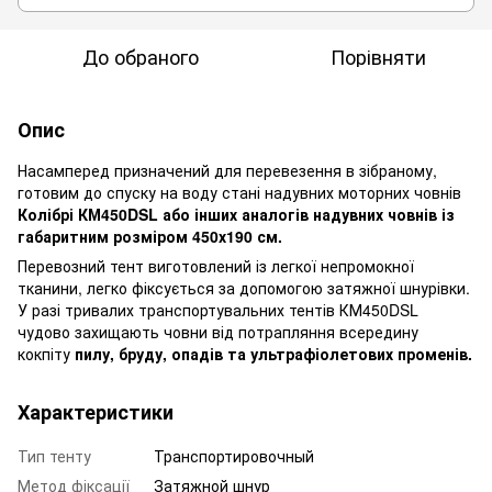
До обраного
Порівняти
Опис
Насамперед призначений для перевезення в зібраному,
готовим до спуску на воду стані надувних моторних човнів
Колібрі КМ450DSL або інших аналогів надувних човнів із
габаритним розміром 450х190 см.
Перевозний тент виготовлений із легкої непромокної
тканини, легко фіксується за допомогою затяжної шнурівки.
У разі тривалих транспортувальних тентів КМ450DSL
чудово захищають човни від потрапляння всередину
кокпіту
пилу, бруду, опадів та ультрафіолетових променів.
Характеристики
Тип тенту
Транспортировочный
Метод фіксації
Затяжной шнур