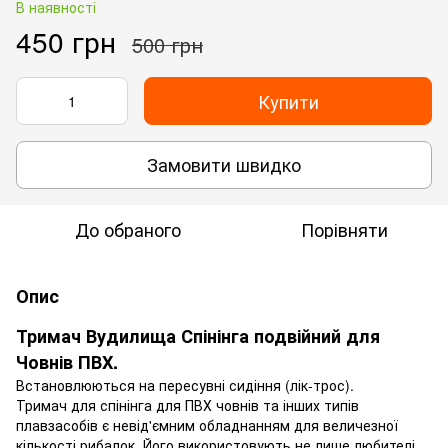
В наявності
450 грн
500 грн
Купити
Замовити швидко
До обраного
Порівняти
Опис
Тримач Вудилища Спінінга подвійний для
Човнів ПВХ.
Встановлюються на пересувні сидіння (лік-трос).
Тримач для спінінга для ПВХ човнів та інших типів
плавзасобів є невід'ємним обладнанням для величезної
кількості рибалок. Його використовують не лише любителі