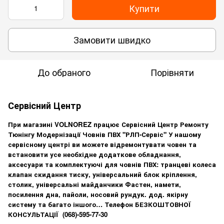
Купити
Замовити швидко
До обраного
Порівняти
Сервісний Центр
При магазині VOLNOREZ працює Сервісний Центр Ремонту
Тюнінгу Модернізації Човнів ПВХ "РЛП-Сервіс"
У нашому
сервісному
центрі
ви можете відремонтувати човен та
встановити усе необхідне додаткове обладнання,
аксесуари та комплектуючі для човнів ПВХ: транцеві колеса
клапан скидання тиску, універсальний блок кріплення,
столик, універсальні майданчики Фастен, намети,
посилення дна, пайоли, носовий рундук. дод. якірну
систему та багато іншого… Телефон БЕЗКОШТОВНОЇ
КОНСУЛЬТАЦІЇ
(068)-595-77-30