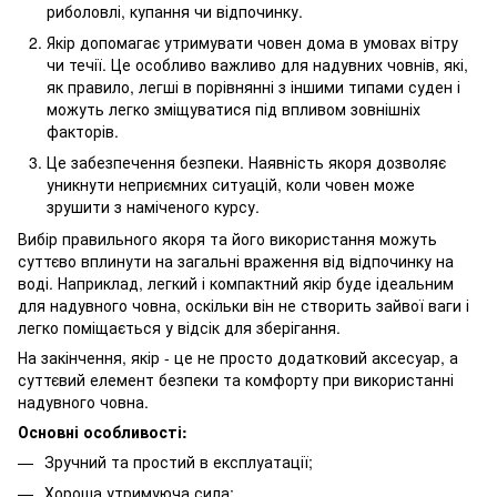
риболовлі, купання чи відпочинку.
Якір допомагає утримувати човен дома в умовах вітру
чи течії. Це особливо важливо для надувних човнів, які,
як правило, легші в порівнянні з іншими типами суден і
можуть легко зміщуватися під впливом зовнішніх
факторів.
Це забезпечення безпеки. Наявність якоря дозволяє
уникнути неприємних ситуацій, коли човен може
зрушити з наміченого курсу.
Вибір правильного якоря та його використання можуть
суттєво вплинути на загальні враження від відпочинку на
воді. Наприклад, легкий і компактний якір буде ідеальним
для надувного човна, оскільки він не створить зайвої ваги і
легко поміщається у відсік для зберігання.
На закінчення, якір - це не просто додатковий аксесуар, а
суттєвий елемент безпеки та комфорту при використанні
надувного човна.
Основні особливості:
Зручний та простий в експлуатації;
Хороша утримуюча сила;