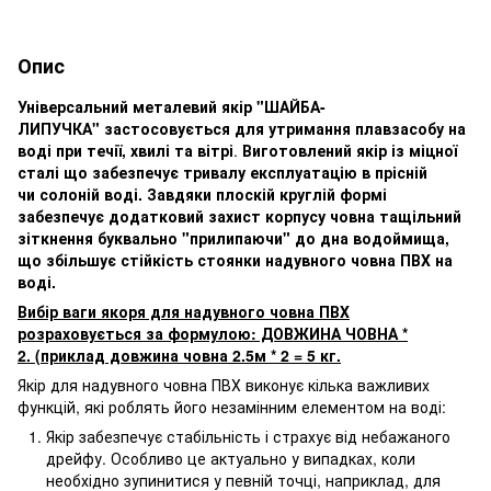
Опис
Універсальний металевий якір "ШАЙБА-
ЛИПУЧКА" застосовується для утримання плавзасобу на
воді при течії, хвилі та вітрі
.
Виготовлений якір із міцної
сталі що забезпечує тривалу експлуатацію в прісній
чи солоній воді.
Завдяки плоскій круглій формі
забезпечує додатковий захист корпусу човна тащільний
зіткнення буквально "прилипаючи" до дна водоймища,
що збільшує стійкість стоянки надувного човна ПВХ на
воді.
Вибір ваги якоря для надувного човна ПВХ
розраховується за формулою: ДОВЖИНА ЧОВНА *
2. (приклад довжина човна 2.5м * 2 = 5 кг.
Якір для надувного човна ПВХ виконує кілька важливих
функцій, які роблять його незамінним елементом на воді:
Якір забезпечує стабільність і страхує від небажаного
дрейфу. Особливо це актуально у випадках, коли
необхідно зупинитися у певній точці, наприклад, для