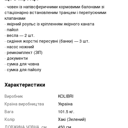
· човен із напівсферичними кормовими балонами зі
стаціонарно встановленим транцем і перепускними
клапанами
· якірний роульс із кріпленням якірного каната
· пайол
· весла — 2 шт.
· сидіння жорсткі пересувні (банки) — 3 шт.
· насос ножний
· ремкомплект (ЗІП)
· документи
· сумка для човна
· сумка для пайолу
Характеристики
Виробник
KOLIBRI
Країна виробництва
Україна
Вага
101.5 кг.
Колір
Хакі (Зелений)
ДОВЖИНА ЧОВНА, см
450 см