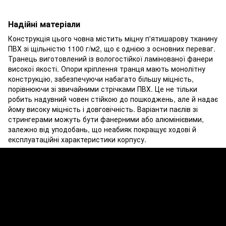
Надійні матеріали
Конструкція цього човна містить міцну п'ятишарову тканину
ПВХ зі щільністю 1100 г/м2, що є однією з основних переваг.
Транець виготовлений із вологостійкої ламінованої фанери
високої якості. Опори кріплення транця мають монолітну
конструкцію, забезпечуючи набагато більшу міцність,
порівнюючи зі звичайними стрічками ПВХ. Це не тільки
робить надувний човен стійкою до пошкоджень, але й надає
йому високу міцність і довговічність. Варіанти паєлів зі
стрингерами можуть бути фанерними або алюмінієвими,
залежно від уподобань, що неабияк покращує ходові й
експлуатаційні характеристики корпусу.