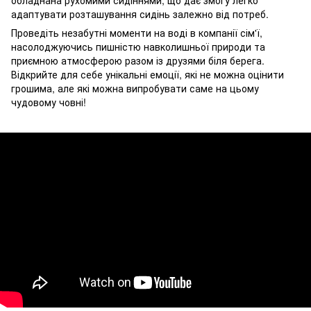
обладнана рухомими сидіннями, що дає змогу легко
адаптувати розташування сидінь залежно від потреб.
Проведіть незабутні моменти на воді в компанії сім'ї,
насолоджуючись пишністю навколишньої природи та
приємною атмосферою разом із друзями біля берега.
Відкрийте для себе унікальні емоції, які не можна оцінити
грошима, але які можна випробувати саме на цьому
чудовому човні!