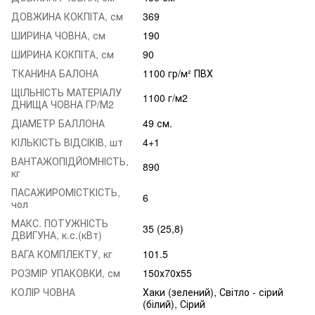
ДОВЖИНА КОКПІТА, см
369
ШИРИНА ЧОВНА, см
190
ШИРИНА КОКПІТА, см
90
ТКАНИНА БАЛОНА
1100 гр/м² ПВХ
ЩІЛЬНІСТЬ МАТЕРІАЛУ
1100 г/м2
ДНИЩА ЧОВНА ГР/М2
ДІАМЕТР БАЛЛОНА
49 см.
КІЛЬКІСТЬ ВІДСІКІВ, шт
4+1
ВАНТАЖОПІДЙОМНІСТЬ,
890
кг
ПАСАЖИРОМІСТКІСТЬ,
6
чол
МАКС. ПОТУЖНІСТЬ
35 (25,8)
ДВИГУНА, к.с.(кВт)
ВАГА КОМПЛЕКТУ, кг
101.5
РОЗМІР УПАКОВКИ, см
150х70х55
КОЛІР ЧОВНА
Хаки (зелений), Світло - сірий
(білий), Сірий