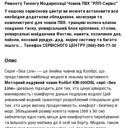
Ремонту Тюнінгу Модернізації Човнів ПВХ "РЛП-Сервіс"
У нашому сервісному центрі ви можете встановити все
необхідне додаткове обладнання, аксесуари та
комплектуючі для човнів ПВХ: транцеві колеса клапан
скидання тиску, універсальний блок кріплення, столик,
універсальні майданчики Фастен, намети, посилення дна,
пайоли, носовий рундук. дод. якірну систему та багато
іншого… Телефон СЕРВІСНОГО ЦЕНТРУ
(068)-595-77-30
Опис
Серія «Sea Line» — це лінійка човнів від Колібрі, що
представляє найбільші моделі в їхньому асортименті.
Моторний надувний човен Kolibri KM-450DSL серії «Sea
Line»
ідеально підходить для тих, хто цінує швидкість,
маневровість і комфортні дальні подорожі водою! Цей
унікальний водний транспорт розроблений спеціально для
тих, хто цінує високу продуктивність, комфорт і безпеку в
морі. Збільшений розмір кокпіту човна (369 x 90 см)
забезпечує вдосталь місця для комфортного перебування
та вільного руху екіпажу до 6 осіб на борту. Модель також