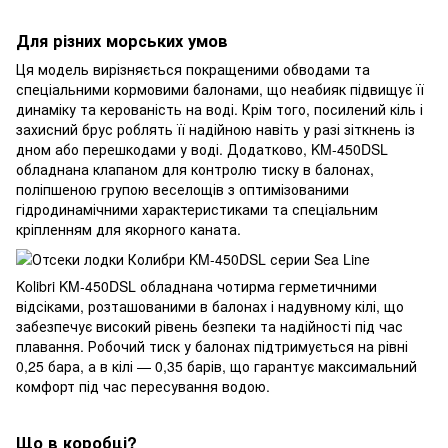
Для різних морських умов
Ця модель вирізняється покращеними обводами та
спеціальними кормовими балонами, що неабияк підвищує її
динаміку та керованість на воді. Крім того, посилений кіль і
захисний брус роблять її надійною навіть у разі зіткнень із
дном або перешкодами у воді. Додатково, KM-450DSL
обладнана клапаном для контролю тиску в балонах,
поліпшеною групою веселощів з оптимізованими
гідродинамічними характеристиками та спеціальним
кріпленням для якорного каната.
Kolibri KM-450DSL обладнана чотирма герметичними
відсіками, розташованими в балонах і надувному кілі, що
забезпечує високий рівень безпеки та надійності під час
плавання. Робочий тиск у балонах підтримується на рівні
0,25 бара, а в кілі — 0,35 барів, що гарантує максимальний
комфорт під час пересування водою.
Що в коробці?