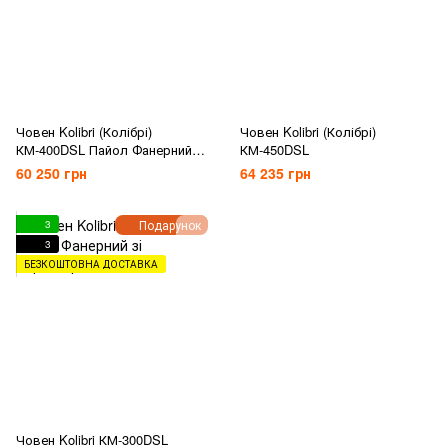
Човен Kolibri (Колібрі)
Човен Kolibri (Колібрі)
КМ-400DSL Пайол Фанерний зі
КМ-450DSL
Стрингерами
60 250 грн
64 235 грн
Подарунок
3
3
БЕЗКОШТОВНА ДОСТАВКА
Човен Kolibri КМ-300DSL