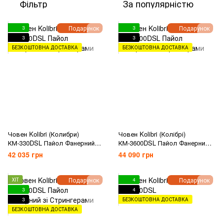
Фільтр
За популярністю
Подарунок
Подарунок
3
3
3
3
БЕЗКОШТОВНА ДОСТАВКА
БЕЗКОШТОВНА ДОСТАВКА
Човен Kolibri (Колибри)
Човен Kolibri (Колібрі)
КМ-330DSL Пайол Фанерний зі
КМ-3600DSL Пайол Фанерний
Стрингерами
зі Стрингерами
42 035 грн
44 090 грн
Подарунок
Подарунок
ХІТ
4
3
4
3
БЕЗКОШТОВНА ДОСТАВКА
БЕЗКОШТОВНА ДОСТАВКА