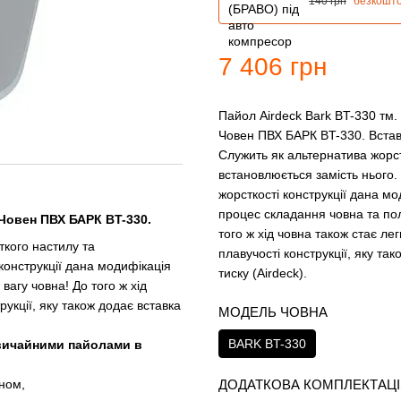
140 грн
безкошт
7 406 грн
Пайол Airdeck Bark BT-330 тм.
Човен ПВХ БАРК BT-330. Вставк
Служить як альтернатива жорст
встановлюється замість нього. 
жорсткості конструкції дана м
процес складання човна та пол
 Човен ПВХ БАРК BT-330.
того ж хід човна також стає л
ткого настилу та
плавучості конструкції, яку та
 конструкції дана модифікація
тиску (Airdeck).
агу човна! До того ж хід
укції, яку також додає вставка
МОДЕЛЬ ЧОВНА
BARK BT-330
звичайними пайолами в
ДОДАТКОВА КОМПЛЕКТАЦ
дном,