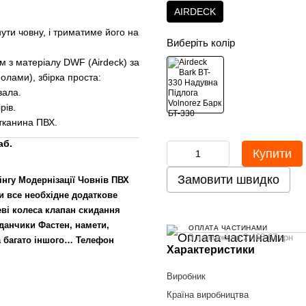
AIRDECK
нути човну, і триматиме його на
Виберіть колір
м з матеріалу DWF (Airdeck) за
олами), збірка проста:
вала.
рів.
 тканина ПВХ.
аб.
Купити
Замовити швидко
нгу Модернізації Човнів ПВХ
и все необхідне додаткове
еві колеса клапан скидання
йданчики Фастен, намети,
ОПЛАТА ЧАСТИНАМИ
3 платежі по 2 468.67 грн
а багато іншого… Телефон
Характеристики
Виробник
Країна виробництва