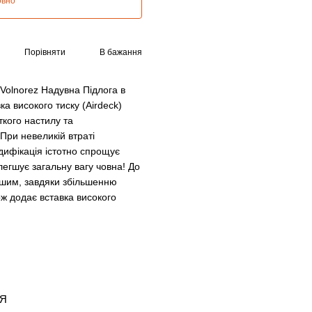
овно
Порівняти
В бажання
 Volnorez Надувна Підлога в
а високого тиску (Airdeck)
кого настилу та
При невеликій втраті
одифікація істотно спрощує
егшує загальну вагу човна! До
егшим, завдяки збільшенню
кож додає вставка високого
ІЯ