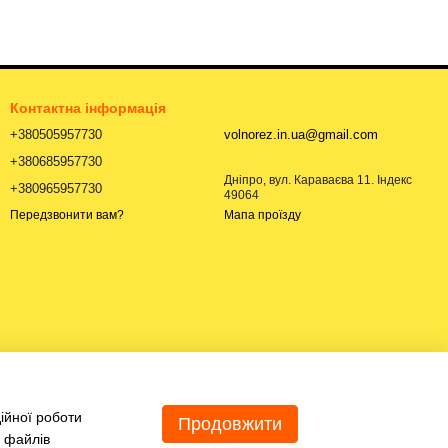
Контактна інформація
+380505957730
volnorez.in.ua@gmail.com
+380685957730
Дніпро, вул. Караваєва 11. Індекс
+380965957730
49064
Мапа проїзду
Передзвонити вам?
ійної роботи
Продовжити
я файлів