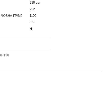
330 см
252
 ЧОВНА ГР/М2
1100
6.5
Ні
антія