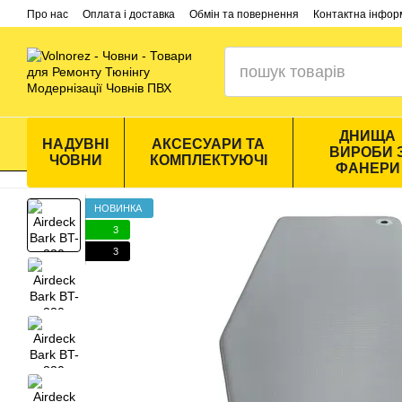
Перейти до основного контенту
Про нас
Оплата і доставка
Обмін та повернення
Контактна інфор
ДНИЩА
НАДУВНІ
АКСЕСУАРИ ТА
ВИРОБИ 
ЧОВНИ
КОМПЛЕКТУЮЧІ
ФАНЕРИ
НОВИНКА
3
3