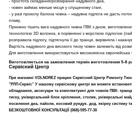
- простота складання/розбирання надувного дна,
- човен займає менше місця у спущеному стані,
- у разі проколу балона човна – надувна підлога не дасть пото
плаву,
Приємно тішить вага надувного човна ПВХ з дном, виготовлени
технологією 3D волокна, в порівнянні з жорсткою підлогою (пай
розправила підлогу, підтягнула її до транця, вирівняла і накачу
Вартість надувного дна високого тиску човен залежить від розмі
Для виготовлення використовується високоякісна європейська
Виготовляється на замовлення термін виготовлення 5-8 р
Сервісний Центр
При магазині VOLNOREZ працює Сервісний Центр Ремонту Тюні
"РЛП-Сервіс"
У нашому сервісному центрі ви можете встановит
обладнання, аксесуари та комплектуючі для човнів ПВХ: транц
тиску, універсальний блок кріплення, столик, універсальні ма
посилення дна, пайоли, носовий рундук. дод. якірну систему т
БЕЗКОШТОВНОЇ КОНСУЛЬТАЦІЇ
(068)-595-77-30