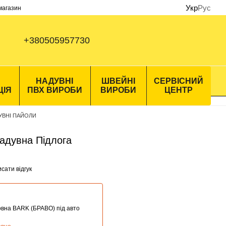
Укр
Рус
 магазин
+380505957730
НАДУВНІ
ШВЕЙНІ
СЕРВІСНИЙ
ЦІЯ
ПВХ ВИРОБИ
ВИРОБИ
ЦЕНТР
УВНІ ПАЙОЛИ
Надувна Підлога
сати відгук
овна BARK (БРАВО) під авто