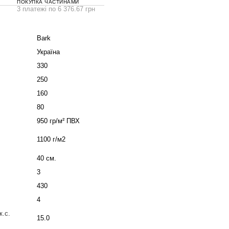
ПОКУПКА ЧАСТИНАМИ
3 платежі по 6 376.67 грн
Bark
Україна
330
250
160
80
950 гр/м² ПВХ
1100 г/м2
40 см.
3
430
4
.с.
15.0