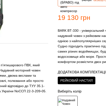
140 грн
безкошт
19 130 грн
BARK BТ-330 - універсальний 
надувний човен з рейковим на
однією з найпопуляярніших се
Судно підходить практично під 
самих різних водоймищах, будь
водосховище або море. Просто
комфортом розмістити двох ри
з п'ятишарового ПВХ, який
. Надувний моторний човен
ДОДАТКОВА КОМПЛЕКТАЦ
нями, двома веслами та
РЕЙКОВИЙ НАСТИЛ
овлі, полювання або просто
ний відповідно до ТУУ 35.1-
Виберіть колір
а України NoССП 22-3-209-05.