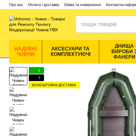
Перейти до основного контенту
Про нас
Оплата і доставка
Обмін та повернення
Контактна інфор
ДНИЩА
НАДУВНІ
АКСЕСУАРИ ТА
ВИРОБИ 
ЧОВНИ
КОМПЛЕКТУЮЧІ
ФАНЕРИ
3
3
БЕЗКОШТОВНА ДОСТАВКА