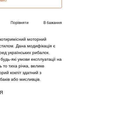
овно
Порівняти
В бажання
чотиримісний моторний
стилом. Дана модифікація є
ред українських рибалок.
будь-які умови експлуатації на
 то тиха річка, велике
рий кокпіт здатний з
баків або мисливців.
ІЯ