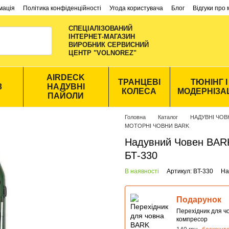
мація
Політика конфіденційності
Угода користувача
Блог
Відгуки про
СПЕЦІАЛІЗОВАНИЙ
ІНТЕРНЕТ-МАГАЗИН
ВИРОБНИК CЕРВИСНИЙ
ЦЕНТР "VOLNOREZ"
AIRDECK
ТРАНЦЕВІ
ТЮНІНГ І
З
НАДУВНІ
КОЛЕСА
МОДЕРНІЗА
ПАЙОЛИ
Головна
Каталог
НАДУВНІ ЧО
МОТОРНІ ЧОВНИ BARK
Надувний Човен BAR
БТ-330
В наявності
Артикул: BT-330
На
Подарунок
Перехідник для ч
компресор