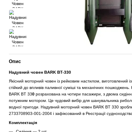
Опис
Надувний човен BARK BT-330
Якісний моторний човен із рейковим настилом, виготовлений і
стійкий до впливів паливної суміші та механічних пошкоджень
BARK BT 33
0
розрахована на чотири пасажири, з двома сидін
потужним мотором. Це чудовий вибір для шанувальника рибол
водної пригоди. Надувний моторний човен BARK BT 330 зробле
2733708903-001-2004 і зафіксований в Реєстрації судноходств
Комплектація
Сидіння — 2 шт.