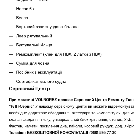
Насос 6 л
Весла
Бортовий захист уздовж балона
Леер рятувальний
Буксувальні кільця
Ремкомплект (клей для ПВХ, 2 латки з ПВХ)
Сумка для човна
Посібник з експлуатації
Сертифікат малого судна.
Сервісний Центр
При магазині
VOLNOREZ
працює Сервісний Центр Ремонту Тюні
"РЛП-Сервіс
" У нашому сервісному центрі ви можете відремонтуват
необхідне додаткове обладнання, аксесуари та комплектуючі для чо
клапан скидання тиску, універсальний блок кріплення, столик, УКБ,
Фастен, намети, посилення дна, пайоли, носовий рундук. дод. якір
Телефон БЕЗКОШТОВНОЇ КОНСУЛЬТАЦІЇ
(068)-595-77-30