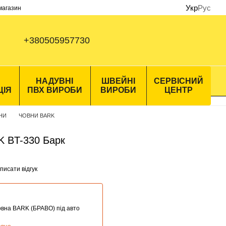
Укр
Рус
 магазин
+380505957730
НАДУВНІ
ШВЕЙНІ
СЕРВІСНИЙ
ЦІЯ
ПВХ ВИРОБИ
ВИРОБИ
ЦЕНТР
ВНИ
ЧОВНИ BARK
K BT-330 Барк
писати відгук
овна BARK (БРАВО) під авто