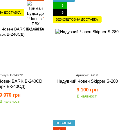
3
А ДОСТАВКА
3
БЕЗКОШТОВНА ДОСТАВКА
тикул: B-240CD
Артикул: S-280
Човен BARK B-240CD
Надувний Човен Skipper S-280
арк В-240СД)
9 100 грн
9 970 грн
В наявності
В наявності
НОВИНКА
−2%