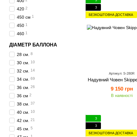
2
400
3
2
420
БЕЗКОШТОВНА ДОСТАВКА
1
450 см
1
450
1
460
ДІАМЕТР БАЛЛОНА
8
28 см.
10
30 см.
14
32 см.
Артикул: S-280R
69
34 см.
Надувний Човен Skippe
26
36 см.
9 150 грн
2
36 см
В наявності
37
38 см.
10
40 см.
3
21
42 см.
3
5
45 см.
БЕЗКОШТОВНА ДОСТАВКА
1