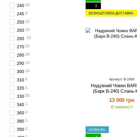
14
240
3
4
БЕЗКОШТОВНА ДОСТАВКА
245
12
250
13
260
15
260
25
270
34
280
10
290
14
300
6
310
Артикул: B-240К
Надувний Човен BAR
1
320
(Барк В-240) Слань-
20
330
13 000 грн
1
340
В наявності
4
360
1
380
2
390
НОВИНКА
3