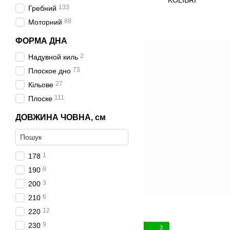
KOLIBRI
133
Гребний
88
Моторний
ФОРМА ДНА
2
Надувной киль
73
Плоское дно
27
Кільове
111
Плоске
ДОВЖИНА ЧОВНА, см
1
178
8
190
3
200
6
210
12
220
9
230
3