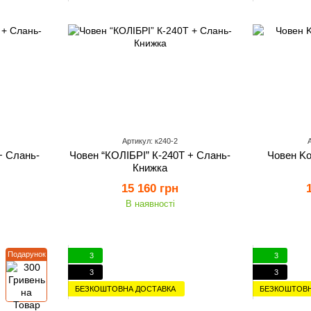
Артикул: к240-2
+ Слань-
Човен “КОЛІБРІ” К-240Т + Слань-
Човен Kol
Книжка
15 160 грн
В наявності
Подарунок
3
3
3
3
БЕЗКОШТОВНА ДОСТАВКА
БЕЗКОШТОВН