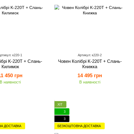
ртикул: к220-1
Артикул: к220-2
ібрі K-220Т + Слань-
Човен Колібрі K-220T + Слань-
Килимок
Книжка
11 450 грн
14 495 грн
В наявності
В наявності
ХІТ
3
3
А ДОСТАВКА
БЕЗКОШТОВНА ДОСТАВКА