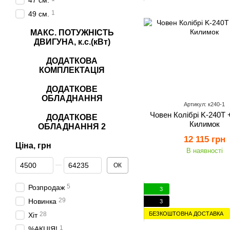
47 см.
1
49 см.
МАКС. ПОТУЖНІСТЬ
ДВИГУНА, к.с.(кВт)
ДОДАТКОВА
КОМПЛЕКТАЦІЯ
ДОДАТКОВЕ
ОБЛАДНАННЯ
Артикул: к240-1
Човен Колібрі K-240Т 
ДОДАТКОВЕ
Килимок
ОБЛАДНАННЯ 2
12 115 грн
Ціна, грн
В наявності
Від Ціна, грн
До Ціна, грн
ОК
5
Розпродаж
3
29
Новинка
3
БЕЗКОШТОВНА ДОСТАВКА
28
Хіт
1
%АКЦІЯ!