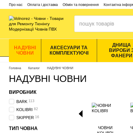
Перейти до основного контенту
Про нас
Оплата і доставка
Обмін та повернення
Контактна інфор
ДНИЩА
НАДУВНІ
АКСЕСУАРИ ТА
ВИРОБИ 
ЧОВНИ
КОМПЛЕКТУЮЧІ
ФАНЕРИ
Головна
Каталог
НАДУВНІ ЧОВНИ
НАДУВНІ ЧОВНИ
ВИРОБНИК
113
BARK
82
KOLIBRI
16
SKIPPER
ЧОВНИ
Ч
ТИП ЧОВНА