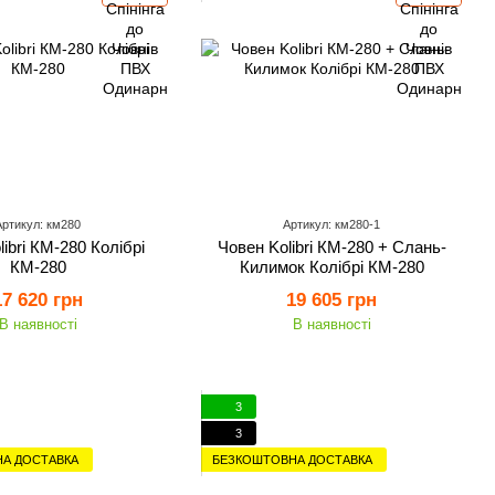
Артикул: км280
Артикул: км280-1
ibri КМ-280 Колібрі
Човен Kolibri КМ-280 + Слань-
КМ-280
Килимок Колібрі КМ-280
17 620 грн
19 605 грн
В наявності
В наявності
3
3
А ДОСТАВКА
БЕЗКОШТОВНА ДОСТАВКА