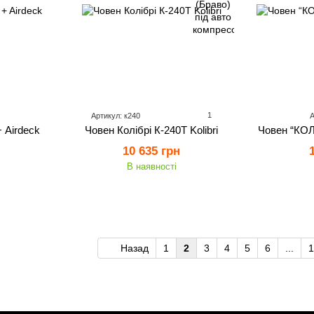
1
Артикул: к240
А
 Airdeck
Човен Колібрі К-240Т Kolibri
Човен “КОЛ
10 635 грн
В наявності
Назад
1
2
3
4
5
6
...
1