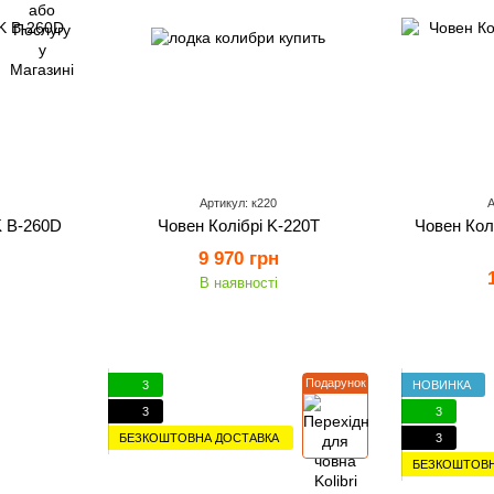
Артикул: к220
А
 B-260D
Човен Колібрі K-220T
Човен Кол
9 970 грн
В наявності
Подарунок
3
НОВИНКА
3
3
БЕЗКОШТОВНА ДОСТАВКА
3
БЕЗКОШТОВН