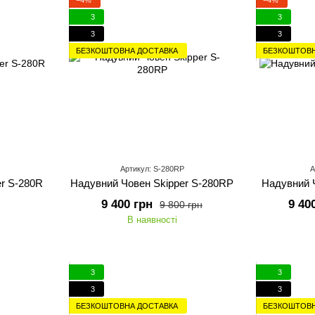
3
3
3
3
БЕЗКОШТОВНА ДОСТАВКА
БЕЗКОШТОВН
Артикул: S-280RP
А
r S-280R
Надувний Човен Skipper S-280RP
Надувний Ч
9 400 грн
9 40
9 800 грн
В наявності
3
3
3
3
БЕЗКОШТОВНА ДОСТАВКА
БЕЗКОШТОВН