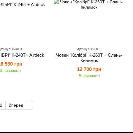
ртикул: к240-3
Артикул: к260-1
ІБРІ” К-240Т+ Airdeck
Човен "Колібрі" K-260T + Слань-
Килимок
16 550 грн
12 700 грн
В наявності
В наявності
2
Вперед