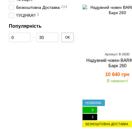
224
Безкоштовна Доставка
3
!!УЦІНКА!!
Популярність
Від Популярність
До Популярність
ОК
Артикул: B-260D
Надувний човен BARK
Барк 260
10 640 грн
В наявності
НОВИНКА
3
3
БЕЗКОШТОВНА ДОСТАВКА