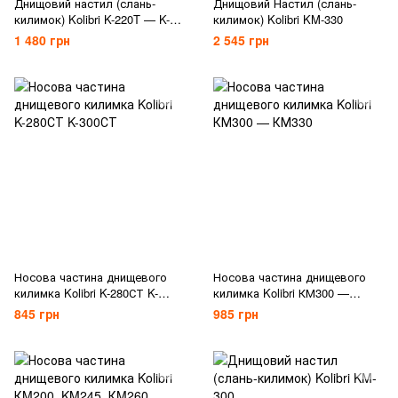
Днищовий настил (слань-
Днищовий Настил (слань-
килимок) Kolibri K-220T — K-
килимок) Kolibri KM-330
280T, K-250T — K-290T
1 480 грн
2 545 грн
Носова частина днищевого
Носова частина днищевого
килимка Kolibri K-280СТ K-
килимка Kolibri КМ300 —
300СТ
КМ330
845 грн
985 грн