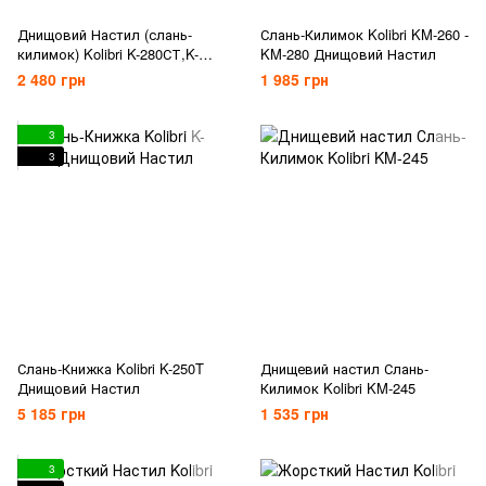
Днищовий Настил (слань-
Слань-Килимок Kolibri KM-260 -
килимок) Kolibri K-280СТ,K-
KM-280 Днищовий Настил
300СТ носова частина +
2 480 грн
1 985 грн
основна частина
3
3
Слань-Книжка Kolibri K-250T
Днищевий настил Слань-
Днищовий Настил
Килимок Kolibri KM-245
5 185 грн
1 535 грн
3