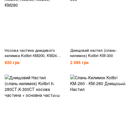
Носова частина днищевого
Днищовий настил (слань-
килимка Kolibri КM200, KM245,
килимок) Kolibri KM-300
КM260, KM280
920 грн
2 095 грн