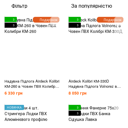
Фільтр
За популярністю
Подарунок
Подарунок
3
3
3
3
Надувна Підлога Airdeck Kolibri
Airdeck Kolibri КМ-330D
КМ-260 в Човен ПВХ Колибри
Надувна Підлога Volnorez в
КМ-260
Човен ПВХ Колібрі КМ-330Д
6 330 грн
8 050 грн
НОВИНКА
3
3