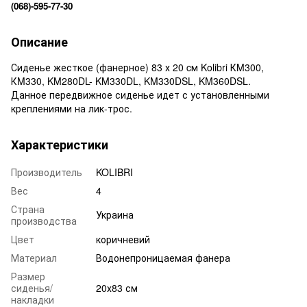
(068)-595-77-30
Описание
Сиденье жесткое (фанерное) 83 х 20 cм Kolibri КM300,
КM330, KM280DL- KM330DL, KM330DSL, KM360DSL.
Данное передвижное сиденье идет с установленными
креплениями на лик-трос.
Характеристики
Производитель
KOLIBRI
Вес
4
Страна
Украина
производства
Цвет
коричневий
Материал
Водонепроницаемая фанера
Размер
сиденья/
20х83 см
накладки