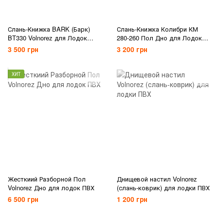
Слань-Книжка BARK (Барк)
Слань-Книжка Колибри КМ
BT330 Volnorez для Лодок
280-260 Пол Дно для Лодок
BARK (Барк) BT330
ПВХ Kolibri 280-260
3 500 грн
3 200 грн
ХИТ
Жесткиий Разборной Пол
Днищевой настил Volnorez
Volnorez Дно для лодок ПВХ
(слань-коврик) для лодки ПВХ
6 500 грн
1 200 грн