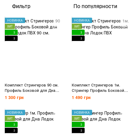
Фильтр
По популярности
НОВИНКА
НОВИНКА
ХИТ
ХИТ
3
3
3
3
Комплект Стрингеров 90 см.
Комплект Стрингеров 1м.
Профиль Боковой для Дна
Стрингер Профиль Боковой
лодок ПВХ 90 см.
для Дна Лодок ПВХ
1 300 грн
1 490 грн
НОВИНКА
НОВИНКА
ХИТ
ХИТ
3
3
3
3