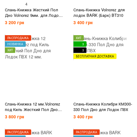
4
Слань-Книжка Жесткий Пол
Слань-Книжка Volnorez для
Дно Volnorez 9мм. для Лодок
лодок BARK (Барк) BT310
ПВХ
3 200 грн
3 400 грн
РАСПРОДАЖА
ХИТ
НОВИНКА
3
ХИТ
3
БЕСПЛАТНАЯ ДОСТАВКА
Слань-Книжка 12 мм.Volnorez
Слань-Книжка Колибри КМ300-
под Киль Жесткий Пол Дно
330 Пол Дно для Лодок ПВХ
для Лодок ПВХ 12 мм.
3 800 грн
3 400 грн
РАСПРОДАЖА
РАСПРОДАЖА