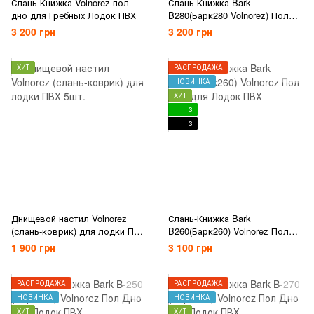
Слань-Книжка Volnorez пол
Слань-Книжка Bark
дно для Гребных Лодок ПВХ
B280(Барк280 Volnorez) Пол
Дно для Лодок ПВХ
3 200 грн
3 200 грн
ХИТ
РАСПРОДАЖА
НОВИНКА
ХИТ
3
3
Днищевой настил Volnorez
Слань-Книжка Bark
(слань-коврик) для лодки ПВХ
B260(Барк260) Volnorez Пол
5шт.
Дно для Лодок ПВХ
1 900 грн
3 100 грн
РАСПРОДАЖА
РАСПРОДАЖА
НОВИНКА
НОВИНКА
ХИТ
ХИТ