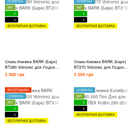
НОВИНКА
НОВИНКА
ХИТ
ХИТ
3
3
3
3
БЕСПЛАТНАЯ ДОСТАВКА
БЕСПЛАТНАЯ ДОСТАВКА
Слань-Книжка BARK (Барк)
Слань-Книжка BARK (Барк)
BT290 Volnorez для Лодок
BT270 Volnorez для Лодок
BARK (Барк) BT290
BARK (Барк) BT270
3 300 грн
3 200 грн
РАСПРОДАЖА
НОВИНКА
НОВИНКА
ХИТ
ХИТ
3
3
3
3
БЕСПЛАТНАЯ ДОСТАВКА
БЕСПЛАТНАЯ ДОСТАВКА