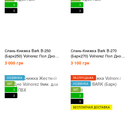
3
3
3
3
Слань-Книжка Bark B-250
Слань-Книжка Bark B-270
(Барк250) Volnorez Пол Дно
(Барк270) Volnorez Пол Дно
для Лодок ПВХ
для Лодок ПВХ
3 000 грн
3 100 грн
НОВИНКА
РАСПРОДАЖА
ХИТ
НОВИНКА
3
ХИТ
3
3
3
БЕСПЛАТНАЯ ДОСТАВКА