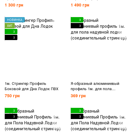
лодок ПВХ 90 см.
для Дна Лодок ПВХ
1 300 грн
1 490 грн
НОВИНКА
3
ХИТ
3
3
3
1м. Стрингер Профиль
Я-образный алюминиевый
Боковой для Дна Лодок ПВХ
профиль 1м. для пола
надувной лодки
750 грн
369 грн
(соединительный стрингер)
3
3
3
3