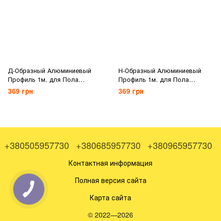
Д-Образный Алюминиевый
Н-Образный Алюминиевый
Профиль 1м. для Пола
Профиль 1м. для Пола
Надувной Лодки
Надувной Лодки
369 грн
369 грн
(соединительный стрингер)
(соединительный стрингер)
+380505957730
+380685957730
+380965957730
Контактная информация
Полная версия сайта
Карта сайта
© 2022—2026