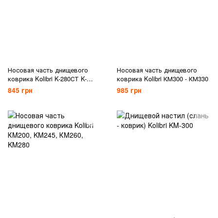
Носовая часть днищевого
Носовая часть днищевого
коврика Kolibri K-280СТ K-
коврика Kolibri КМ300 - КМ330
300СТ
845 грн
985 грн