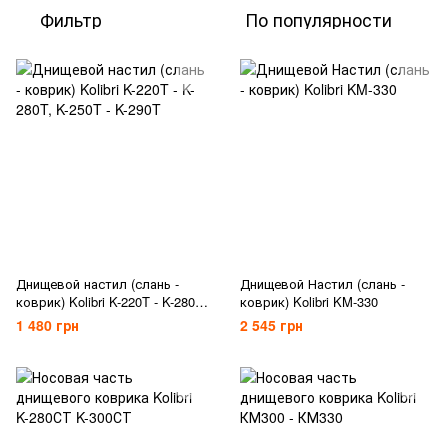
Фильтр
По популярности
Днищевой настил (слань -
Днищевой Настил (слань -
коврик) Kolibri K-220T - K-280T,
коврик) Kolibri KM-330
K-250T - K-290T
1 480 грн
2 545 грн