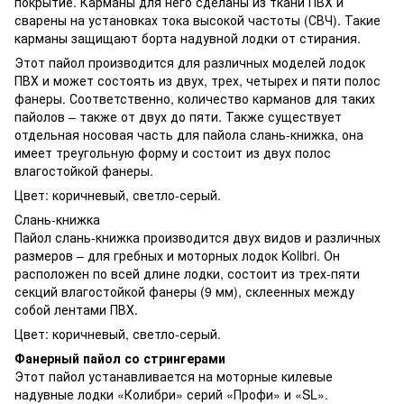
покрытие. Карманы для него сделаны из ткани ПВХ и
сварены на установках тока высокой частоты (СВЧ). Такие
карманы защищают борта надувной лодки от стирания.
Этот пайол производится для различных моделей лодок
ПВХ и может состоять из двух, трех, четырех и пяти полос
фанеры. Соответственно, количество карманов для таких
пайолов – также от двух до пяти. Также существует
отдельная носовая часть для пайола слань-книжка, она
имеет треугольную форму и состоит из двух полос
влагостойкой фанеры.
Цвет: коричневый, светло-серый.
Слань-книжка
Пайол слань-книжка производится двух видов и различных
размеров – для гребных и моторных лодок Kolibri. Он
расположен по всей длине лодки, состоит из трех-пяти
секций влагостойкой фанеры (9 мм), склеенных между
собой лентами ПВХ.
Цвет: коричневый, светло-серый.
Фанерный пайол со стрингерами
Этот пайол устанавливается на моторные килевые
надувные лодки «Колибри» серий «Профи» и «SL».