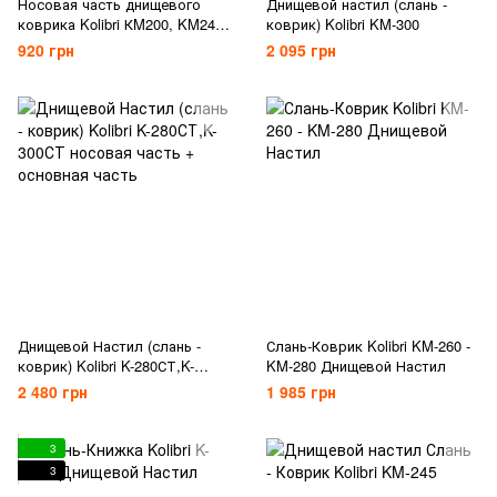
Носовая часть днищевого
Днищевой настил (слань -
коврика Kolibri КM200, KM245,
коврик) Kolibri KM-300
КM260, KM280
920 грн
2 095 грн
Днищевой Настил (слань -
Слань-Коврик Kolibri KM-260 -
коврик) Kolibri K-280СТ,K-
KM-280 Днищевой Настил
300СТ носовая часть +
2 480 грн
1 985 грн
основная часть
3
3