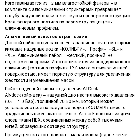
Изготавливается из 12 мм влагостойкой фанеры – в
комплекте с алюминиевыми стрингерами превращает
палубу надувной лодки в жесткую и прочную конструкцию.
Края фанерного настила по периметру защищены
алюминиевым профилем.
Алюминиевый пайол со стрингерами
Данный пайол опционально устанавливается на моторные
килевые надувные лодки «КОЛИБРИ», «Профи», «SL» и
«XL». Алюминиевый пайол – жесткий, прочный, не
подвержен коррозии. Изготавливается из анодированного
алюминия (толщина профиля 12,6 мм) с антискользящей
поверхностью, имеет пористую структуру для увеличения
жесткости и уменьшения массы.
Пайол надувной высокого давления AirDeck
Air-deck (эйр-дек) – надувной дно настил высокого давления
(0,6 – 1,0 Бар), толщиной 70-80 мм, который может
устанавливаться на надувные лодки «КОЛИБРІ» вместо
традиционных жестких настилов. Air-deck состоит из двух
слоев ткани ПВХ, соединенных между собой тысячами
нитей, образующих сотовую структуру.
Преимущества этого пайола – малая масса (вдвое легче