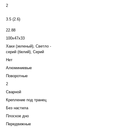
2
3.5 (2.6)
22.88
100х47х33
Хаки (зеленый), Светло -
серий (белий), Серий
Нет
Алюминиевые
Поворотные
2
Сварной
Крепление под транец
Без настила
Плоское дно
Передвижные