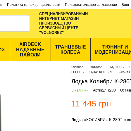
ия
Политика конфиденциальности
Пользовательское соглашение
Блог
СПЕЦИАЛИЗИРОВАННЫЙ
ИНТЕРНЕТ-МАГАЗИН
ПРОИЗВОДСТВО
CЕРВИСНЫЙ ЦЕНТР
"VOLNOREZ"
AIRDECK
ТРАНЦЕВЫЕ
ТЮНИНГ И
ИЗ
НАДУВНЫЕ
КОЛЕСА
МОДЕРНИЗАЦ
Ы
ПАЙОЛИ
Главная
Каталог
НАДУВНЫЕ Л
ГРЕБНЫЕ ЛОДКИ KOLIBRI
Серия 
Лодка Колибри К-280Т
В наличии
Артикул: к280
Остав
11 445 грн
Лодка «КОЛИБРИ» К-280Т с в