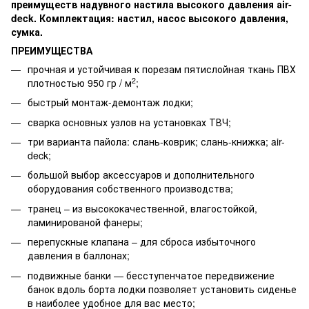
преимуществ надувного настила высокого давления аir-
deck. Комплектация: настил, насос высокого давления,
сумка.
ПРЕИМУЩЕСТВА
прочная и устойчивая к порезам пятислойная ткань ПВХ
2
плотностью 950 гр / м
;
быстрый монтаж-демонтаж лодки;
сварка основных узлов на установках ТВЧ;
три варианта пайола: слань-коврик; слань-книжка; air-
deck;
большой выбор аксессуаров и дополнительного
оборудования собственного производства;
транец – из высококачественной, влагостойкой,
ламинированой фанеры;
перепускные клапана – для сброса избыточного
давления в баллонах;
подвижные банки — бесступенчатое передвижение
банок вдоль борта лодки позволяет установить сиденье
в наиболее удобное для вас место;