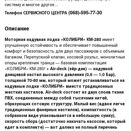
систему и многое другое…
(068)-595-77-30
Телефон CЕРВИСНОГО ЦЕНТРА
Описание
Моторная надувная лодка «КОЛИБРИ» КМ-280
имеет
улучшенную остойчивость и обеспечивает повышенный
комфорт и безопасность для двух пассажиров с объемным
багажом. Перепускной клапан, носовой роульс, монолитные
опоры крепления транца — базовая комплектация
«КОЛИБРИ» КМ-280!
+ Air-deck (эйр-дек) — надувной
днищевой настил высокого давления (0,6 — 1,0 Бар),
толщиной 70-80 мм, который может устанавливаться на
надувные лодки «КОЛИБРИ» вместо традиционных
жестких настилов. Air-deck состоит из двух слоев ткани
ПВХ, соединенных между собой тысячами нитей,
образующих сотовую структуру. Малый вес (вдвое легче
традиционных фанерных настилов), компактность (в
собранном виде упаковывается в небольшую сумку),
скорость сбора (достаточно накачать насосом, который
идет в комплекте) — вот далеко не полный перечень