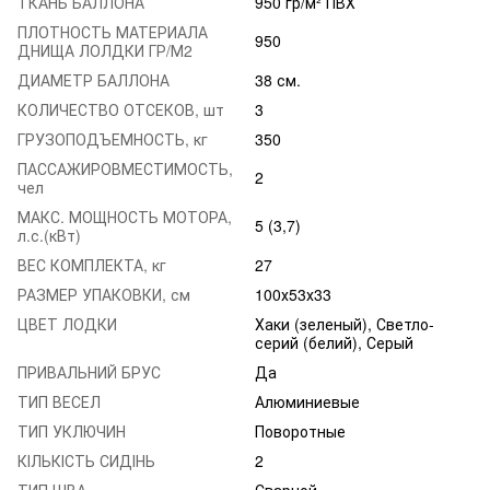
ТКАНЬ БАЛЛОНА
950 гр/м² ПВХ
ПЛОТНОСТЬ МАТЕРИАЛА
950
ДНИЩА ЛОЛДКИ ГР/М2
ДИАМЕТР БАЛЛОНА
38 см.
КОЛИЧЕСТВО ОТСЕКОВ, шт
3
ГРУЗОПОДЪЕМНОСТЬ, кг
350
ПАССАЖИРОВМЕСТИМОСТЬ,
2
чел
МАКС. МОЩНОСТЬ МОТОРА,
5 (3,7)
л.с.(кВт)
ВЕС КОМПЛЕКТА, кг
27
РАЗМЕР УПАКОВКИ, см
100х53х33
ЦВЕТ ЛОДКИ
Хаки (зеленый), Светло-
серий (белий), Серый
ПРИВАЛЬНИЙ БРУС
Да
ТИП ВЕСЕЛ
Алюминиевые
ТИП УКЛЮЧИН
Поворотные
КІЛЬКІСТЬ СИДІНЬ
2
ТИП ШВА
Сварной