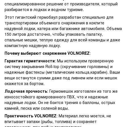
специализированное решение от производителя, который
разбирается в лодках и водном туризме.
Этот гигантский гермобаул разработан специально для
транспортировки объемного снаряжения в кокпите
надувной лодки, катера или багажнике автомобиля. Объема
150 литров достаточно, чтобы упаковать палатку,
спальные мешки, теплую одежду для всей команды и даже
компактную надувную лодку.
Почему выбирают снаряжение VOLNOREZ
:
Гарантия герметичности
: Мы используем проверенную
систему закрывания Roll-top (скручивание горловины) и
надежные фастексы (металические кольца,карабин). Ваши
вещи останутся сухими даже под ливнем или если мешок
окажется за бортом.
Лодочная прочность
: Гермомешок изготовлен из того же
износостойкого армированного ПВХ, что и надежные
надувные лодки. Он не боится трения о баллоны, острых
камней, песка или соленой воды.
Практичность VOLNOREZ
: Материал легко моется, не
впитывает запахи (рыбы, топлива) и сохраняет
эластичность при любых температурах.