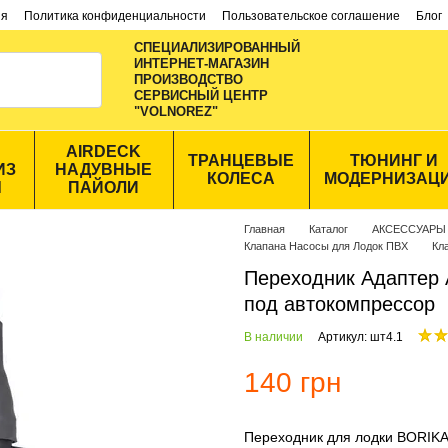
ия
Политика конфиденциальности
Пользовательское соглашение
Блог
СПЕЦИАЛИЗИРОВАННЫЙ
ИНТЕРНЕТ-МАГАЗИН
ПРОИЗВОДСТВО
CЕРВИСНЫЙ ЦЕНТР
"VOLNOREZ"
AIRDECK
ТРАНЦЕВЫЕ
ТЮНИНГ И
ИЗ
НАДУВНЫЕ
КОЛЕСА
МОДЕРНИЗАЦ
Ы
ПАЙОЛИ
Главная
Каталог
АКСЕССУАРЫ
Клапана Насосы для Лодок ПВХ
Кл
Переходник Адаптер 
под автокомпрессор
В наличии
Артикул: шт4.1
140 грн
Переходник для лодки BORIKA 