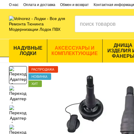
Перейти к основному контенту
О нас
Оплата и доставка
Обмен и возврат
Контактная информац
ДНИЩА
НАДУВНЫЕ
АКСЕССУАРЫ И
ИЗДЕЛИЯ 
ЛОДКИ
КОМПЛЕКТУЮЩИЕ
ФАНЕР
РАСПРОДАЖА
НОВИНКА
ХИТ