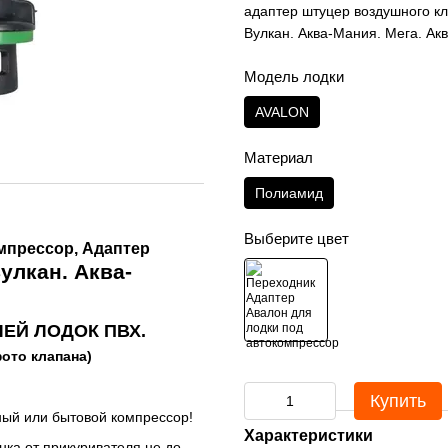
адаптер штуцер воздушного кл
Вулкан. Аква-Мания. Мега. Ак
Модель лодки
AVALON
Материал
Полиамид
Выберите цвет
омпрессор, Адаптер
улкан. Аква-
ЕЙ ЛОДОК ПВХ.
ото клапана)
Купить
ный или бытовой компрессор!
Характеристики
ка от прикуривателя не до