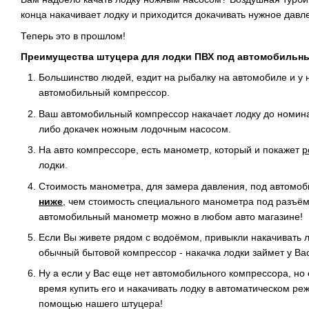
конца накачивает лодку и приходится докачивать нужное дав
Теперь это в прошлом!
Преимущества штуцера для лодки ПВХ под автомобильны
Большинство людей, ездит на рыбалку на автомобиле и у н
автомобильный компрессор.
Ваш автомобильный компрессор накачает лодку до номина
либо докачек ножным лодочным насосом.
На авто компрессоре, есть манометр, который и покажет
р
лодки.
Стоимость манометра, для замера давления, под автомоб
ниже
, чем стоимость специального манометра под разъём
автомобильный манометр можно в любом авто магазине!
Если Вы живете рядом с водоёмом, привыкли накачивать л
обычный бытовой компрессор - накачка лодки займет у Вас
Ну а если у Вас еще нет автомобильного компрессора, но 
время купить его и накачивать лодку в автоматическом реж
помощью нашего штуцера!