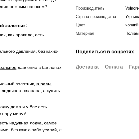
ление ножным насосом?
Производитель
Volnore
Страна производства
Украин
Цвет
чорний
й золотник:
Материал
Поліам
их, как правило, есть
льного давления, без каких-
Поделиться в соцсетях
Доставка
Оплата
Гар
еальное
давление в баллонах
ильный золотник,
в разы
 лодочного клапана, а купить
одку дома и у Вас есть
 пару минут!
есть надувная лодка, самое
име, без каких-либо усилий, с