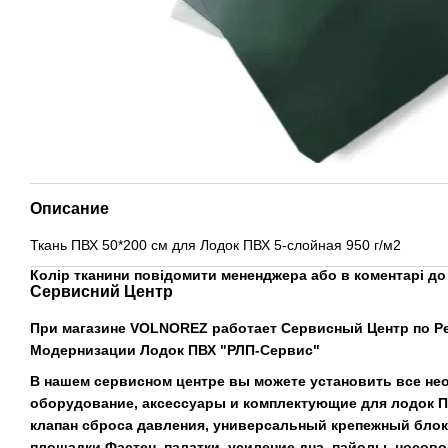
Описание
Ткань ПВХ 50*200 см для Лодок ПВХ 5-слойная 950 г/м2
Колір тканини повідомити мененджера або в коментарі до
Сервисний Центр
При магазине VOLNOREZ работает Сервисный Центр по Р
Модернизации Лодок ПВХ "РЛП-Сервис"
В нашем сервисном центре вы можете установить все н
оборудование, аксессуары и комплектующие для лодок П
клапан сброса давления, универсальный крепежный блок
площадки Фастен, палатки, усиление дна, пайолы, носово