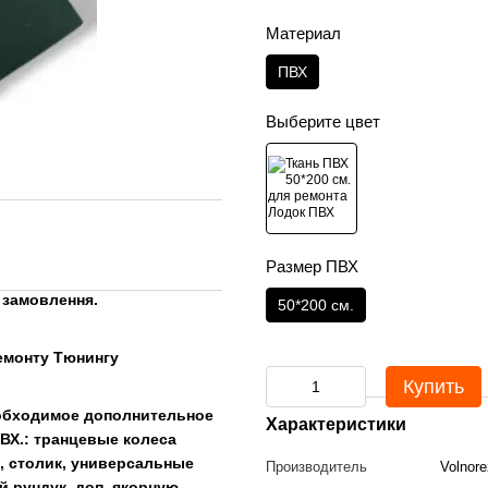
Материал
ПВХ
Выберите цвет
Размер ПВХ
 замовлення.
50*200 см.
емонту Тюнингу
Купить
еобходимое дополнительное
Характеристики
ВХ.: транцевые колеса
, столик, универсальные
Производитель
Volnore
й рундук. доп. якорную