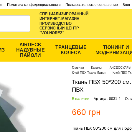
ия
Политика конфиденциальности
Пользовательское соглашение
Блог
СПЕЦИАЛИЗИРОВАННЫЙ
ИНТЕРНЕТ-МАГАЗИН
ПРОИЗВОДСТВО
CЕРВИСНЫЙ ЦЕНТР
"VOLNOREZ"
AIRDECK
ТРАНЦЕВЫЕ
ТЮНИНГ И
ИЗ
НАДУВНЫЕ
КОЛЕСА
МОДЕРНИЗАЦ
Ы
ПАЙОЛИ
Главная
Каталог
АКСЕССУАРЫ
Клей ПВХ Ткань Латки
Клей ПВХ Тка
Ткань ПВХ 50*200 см
ПВХ
В наличии
Артикул: 0031-4
Ост
660 грн
Ткань ПВХ 50*200 см для Лодо