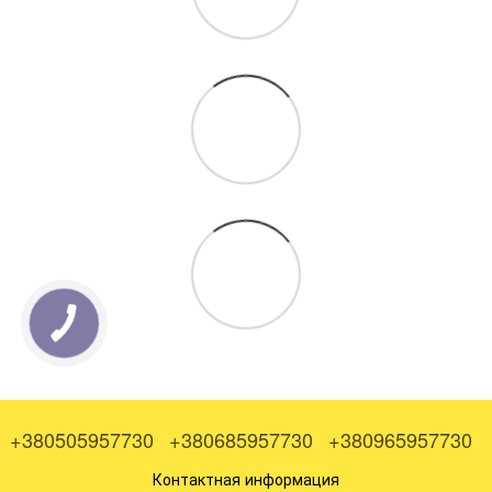
+380505957730
+380685957730
+380965957730
Контактная информация