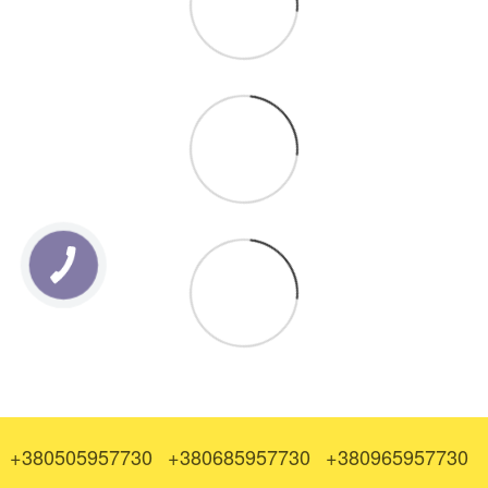
+380505957730
+380685957730
+380965957730