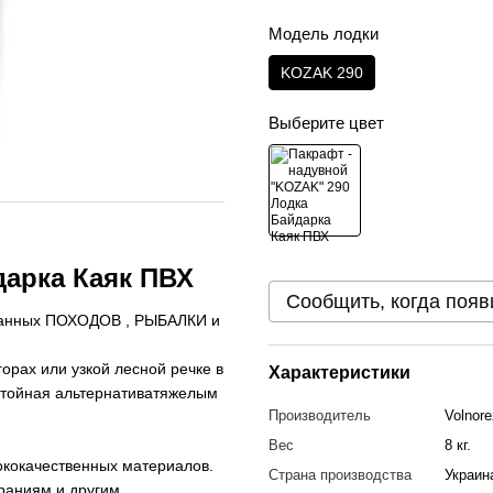
Модель лодки
KOZAK 290
Выберите цвет
дарка Каяк ПВХ
Сообщить, когда появ
ованных ПОХОДОВ , РЫБАЛКИ и
горах или узкой лесной речке в
Характеристики
остойная альтернативатяжелым
Производитель
Volnore
Вес
8 кг.
ококачественных материалов.
Страна производства
Украин
раниям и другим