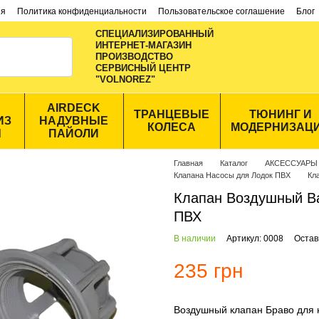
ия
Политика конфиденциальности
Пользовательское соглашение
Блог
СПЕЦИАЛИЗИРОВАННЫЙ
ИНТЕРНЕТ-МАГАЗИН
ПРОИЗВОДСТВО
CЕРВИСНЫЙ ЦЕНТР
"VOLNOREZ"
AIRDECK
ТРАНЦЕВЫЕ
ТЮНИНГ И
ИЗ
НАДУВНЫЕ
КОЛЕСА
МОДЕРНИЗАЦ
Ы
ПАЙОЛИ
Главная
Каталог
АКСЕССУАРЫ
Клапана Насосы для Лодок ПВХ
Кл
Клапан Воздушный Ba
ПВХ
В наличии
Артикул: 0008
Остав
235 грн
Воздушный клапан Браво для 