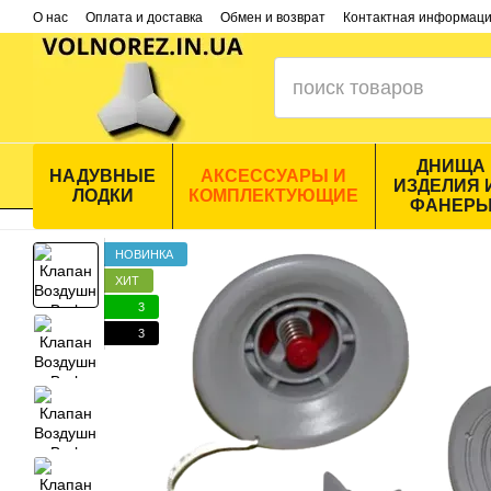
Перейти к основному контенту
О нас
Оплата и доставка
Обмен и возврат
Контактная информац
ДНИЩА
НАДУВНЫЕ
АКСЕССУАРЫ И
ИЗДЕЛИЯ 
ЛОДКИ
КОМПЛЕКТУЮЩИЕ
ФАНЕР
НОВИНКА
ХИТ
3
3