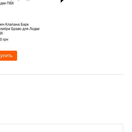
юч Клапана Барк
Клапан Воздушный
Клапан Воздушн
либри Браво для Лодки
Bark (Барк) для
Bark (Барк) для
ВХ
лодок ПВХ
лодок ПВХ
0 грн
235 грн
235 грн
660 грн
Купить
Купить