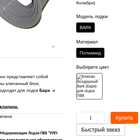
Колибри)
Модель лодки
BARK
Материал
Полиамид
Выберите цвет
вно представляет собой
ны клапанный блок,
Подходит для лодок
Барк
и
клапана.
апана
Купить
Быстрый заказ
 Модернизации Лодок ПВХ "РЛП-