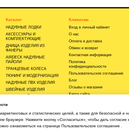
Каталог
Клиентам
НАДУВНЫЕ ЛОДКИ
Вход в личный кабинет
АКСЕССУАРЫ И
О нас
КОМПЛЕКТУЮЩИЕ
Оплата и доставка
ДНИЩА ИЗДЕЛИЯ ИЗ
Обмен и возврат
ФАНЕРЫ
Контактная информация
AIRDECK НАДУВНЫЕ
ПАЙОЛИ
Политика
конфиденциальности
ТРАНЦЕВЫЕ КОЛЕСА
Пользовательское соглашение
ТЮНИНГ И МОДЕРНИЗАЦИЯ
Блог
НАДУВНЫЕ ПВХ ИЗДЕЛИЯ
Отзывы о магазине
ШВЕЙНЫЕ ИЗДЕЛИЯ
Карта сайта
СЕРВИСНЫЙ ЦЕНТР
ости
Мы в соцсетях
маркетинговых и статистических целей, а также для безопасной и 
оем браузере.
Нажмите кнопку «Согласиться», чтобы дать согласие 
ожно ознакомиться на странице
Пользовательское соглашение
.