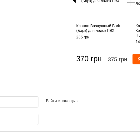
Клапан Воздушный Bark
Кл
(Барк) для лодок ПВХ
Ко
П
235 грн
14
370 грн
375 грн
Войти с помощью